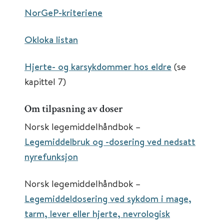
NorGeP-kriteriene
Okloka listan
Hjerte- og karsykdommer hos eldre
(se
kapittel 7)
Om tilpasning av doser
Norsk legemiddelhåndbok –
Legemiddelbruk og -dosering ved nedsatt
nyrefunksjon
Norsk legemiddelhåndbok –
Legemiddeldosering ved sykdom i mage,
tarm, lever eller hjerte, nevrologisk