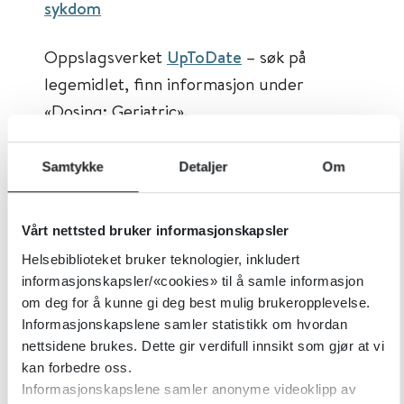
sykdom
Oppslagsverket
UpToDate
– søk på
legemidlet, finn informasjon under
«Dosing: Geriatric».
Oppslagsverket
IBM Micromedex
– søk
Samtykke
Detaljer
Om
på legemidlet, finn informasjon under
«Adult dosing»
Vårt nettsted bruker informasjonskapsler
Helsebiblioteket bruker teknologier, inkludert
Om vurdering og justering av pågående
informasjonskapsler/«cookies» til å samle informasjon
legemiddelbehandling
om deg for å kunne gi deg best mulig brukeropplevelse.
Legemiddelgjennomgang – elektronisk
Informasjonskapslene samler statistikk om hvordan
nettsidene brukes. Dette gir verdifull innsikt som gjør at vi
sjekkliste
, se spesielt avsnittet
kan forbedre oss.
«Legemidler som bør unngås til pasienter
Informasjonskapslene samler anonyme videoklipp av