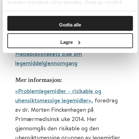
over 65 år».
hvordan nettsidene våres benyttes. Dette gir verdifull
innsikt som gjør at vi kan forbedre oss.
STOPPFrail
– avmedisinering av
Godta alle
skrøpelige eldre med begrenset
forventet levetid.
Lagre
Helsebibliotekets side om
legemiddelgjennomgang
Mer informasjon:
«Problemlegemidler – risikable og
uhensiktsmessige legemidler»,
foredrag
av dr. Morten Finckenhagen på
Primærmedisinsk uke 2014. Her
gjennomgås den risikable og den
uhensiktsmessige gruppen av legemidler