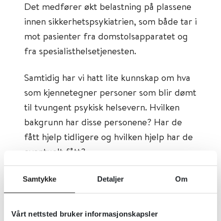
Det medfører økt belastning på plassene
innen sikkerhetspsykiatrien, som både tar i
mot pasienter fra domstolsapparatet og
fra spesialisthelsetjenesten.
Samtidig har vi hatt lite kunnskap om hva
som kjennetegner personer som blir dømt
til tvungent psykisk helsevern. Hvilken
bakgrunn har disse personene? Har de
fått hjelp tidligere og hvilken hjelp har de
eventuelt fått?
Samtykke
Detaljer
Om
Marginalisert gruppe
Forskere tilknyttet
RusForsk
ved Oslo
Vårt nettsted bruker informasjonskapsler