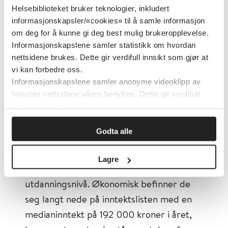
universitetssykehus og
SERAF
ved
Helsebiblioteket bruker teknologier, inkludert
Universitetet i Oslo har sett nærmere på
informasjonskapsler/«cookies» til å samle informasjon
bakgrunnsfaktorer hos personer som er
om deg for å kunne gi deg best mulig brukeropplevelse.
Informasjonskapslene samler statistikk om hvordan
dømt til tvungent psykisk helsevern og
nettsidene brukes. Dette gir verdifull innsikt som gjør at
som tidligere har sonet. Det har resultert
vi kan forbedre oss.
i en
forskningsartikkel
som nylig ble
Informasjonskapslene samler anonyme videoklipp av
publisert i Tidsskriftet for Den Norske
hvordan nettsidene våres benyttes. Dette gir verdifull
innsikt som gjør at vi kan forbedre oss.
Legeforeningen.
Godta alle
Resultatene viser at denne gruppen har
et lavt utdanningsnivå. Nærmere 65 % har
Lagre
grunnskolen som sitt høyeste
utdanningsnivå. Økonomisk befinner de
seg langt nede på inntektslisten med en
medianinntekt på 192 000 kroner i året,