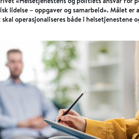
rivet «Helsetjenestens og politiets ansvar for 
sk lidelse – oppgaver og samarbeid». Målet er 
 skal operasjonaliseres både i helsetjenestene og