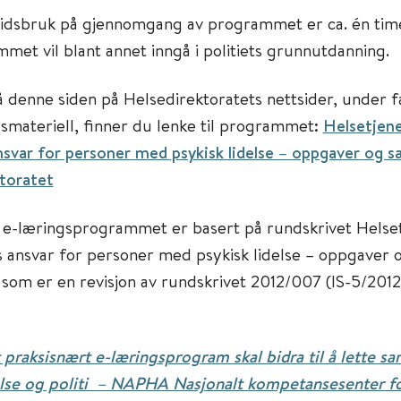
idsbruk på gjennomgang av programmet er ca. én tim
met vil blant annet inngå i politiets grunnutdanning.
 denne siden på Helsedirektoratets nettsider, under 
materiell, finner du lenke til programmet:
Helsetjen
ansvar for personer med psykisk lidelse – oppgaver og 
toratet
i e-læringsprogrammet er basert på rundskrivet Helse
ts ansvar for personer med psykisk lidelse – oppgaver 
som er en revisjon av rundskrivet 2012/007 (IS-5/201
 praksisnært e-læringsprogram skal bidra til å lette s
se og politi – NAPHA Nasjonalt kompetansesenter fo