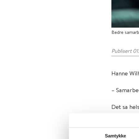
Bedre samarbei
Publisert 0
Hanne Wil
– Samarbei
Det sa hel
og Politidi
Ta e-lærin
Samtykke