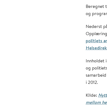
Beregnet t
og program
Nederst på
Opplærings
politiets 
Helsedirek
Innholdet 
og politie
samarbeid 
i 2012.
KIlde:
Nytt
mellom hel