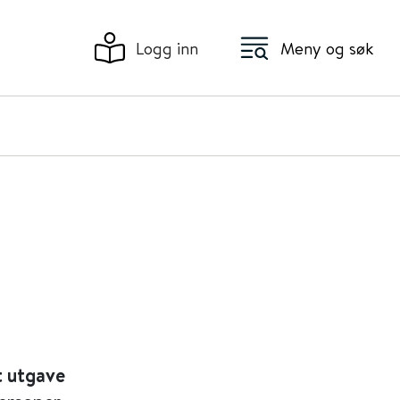
Logg inn
Meny og søk
t utgave