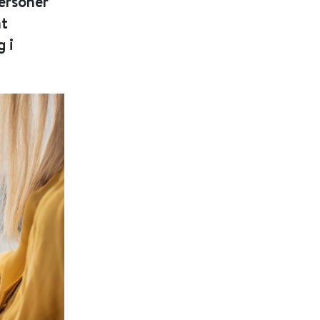
personer
at
 i