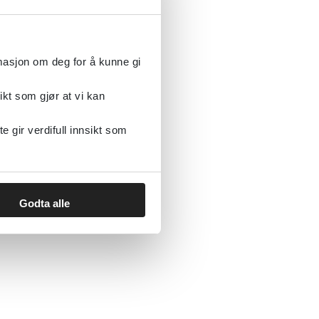
for, som
dt
rmasjon om deg for å kunne gi
nødvendig
ikt som gjør at vi kan
v Nasjonalt
gir verdifull innsikt som
p
Godta alle