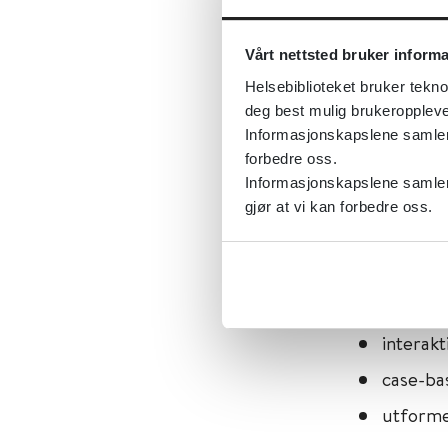
Målet med 
Vårt nettsted bruker inform
helsedirek
Helsebiblioteket bruker tekno
samarbeid 
deg best mulig brukeroppleve
informasjo
Informasjonskapslene samler s
forbedre oss.
E-lærings
Informasjonskapslene samler 
kompetans
gjør at vi kan forbedre oss.
(KoKom) på
E-lærings
interakt
case-ba
utforme