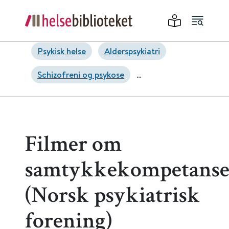
Psykisk helse
Alderspsykiatri
Schizofreni og psykose
Kropp og sinn
Filmer om
samtykkekompetans
(Norsk psykiatrisk
forening)