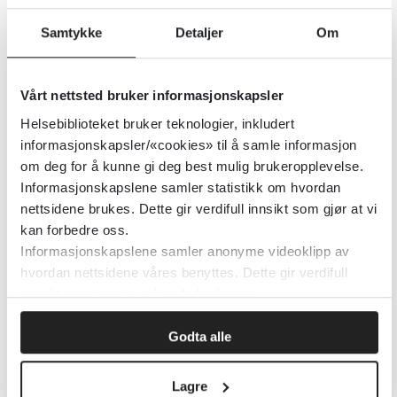
informasjonsfilm om vurderinger ved
innleggelse i psykisk helsevern. I 2023 var
Samtykke
Detaljer
Om
henvisninger til poliklinisk utredning og
behandling temaet for to filmer. Årets tre
Vårt nettsted bruker informasjonskapsler
nye filmer har som formål å gi
Helsebiblioteket bruker teknologier, inkludert
informasjon og skape refleksjon omkring
informasjonskapsler/«cookies» til å samle informasjon
vurdering av samtykkekompetanse,
om deg for å kunne gi deg best mulig brukeropplevelse.
spesielt for fastleger. Andre vil
Informasjonskapslene samler statistikk om hvordan
nettsidene brukes. Dette gir verdifull innsikt som gjør at vi
forhåpentligvis også kunne ha nytte av
kan forbedre oss.
filmene.
Informasjonskapslene samler anonyme videoklipp av
hvordan nettsidene våres benyttes. Dette gir verdifull
Etter mal fra de tre tidligere filmene, er
innsikt som gjør at vi kan forbedre oss.
også manusene til de tre nye filmer laget
Godta alle
av en spesialist i allmennmedisin, Elisabeth
Stura, og en spesialist i psykiatri, denne
Lagre
gangen Live Sanderud, i samarbeid med