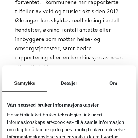
forventet. I kommunene har rapporterte
tilfeller av vold og trusler økt siden 2012.
Økningen kan skyldes reell økning i antall
hendelser, økning i antall ansatte eller
innbyggere som mottar helse- og
omsorgstjenester, samt bedre
rapportering eller en kombinasjon av noen
eller alle faktorene.
Det har ikke vært mulig å trekke
Samtykke
Detaljer
Om
konklusjoner om årsaker. Det varierer
hvor sterkt personalet opplever å ha vært
Vårt nettsted bruker informasjonskapsler
utsatt for vold og trusler. Dette gjør både
Helsebiblioteket bruker teknologier, inkludert
kartlegging og fortolkning av de
informasjonskapsler/«cookies» til å samle informasjon
rapporterte tilfellene vanskelig. Ulik
om deg for å kunne gi deg best mulig brukeropplevelse.
Informasjonskapslene samler statistikk om hvordan