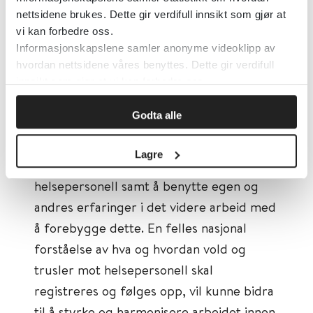
registreringspraksis gjør det vanskelig å
nettsidene brukes. Dette gir verdifull innsikt som gjør at
sammenlikne forekomsten av hendelsene.
vi kan forbedre oss.
Informasjonskapslene samler anonyme videoklipp av
En tydeligere felles forståelse av hva som
hvordan nettsidene våres benyttes. Dette gir verdifull
skal registreres som vold og trusler, og på
innsikt som gjør at vi kan forbedre oss.
hvilken måte, er en viktig forutsetning for
Godta alle
et nasjonalt sammenlikningsgrunnlag. Det
vil fortsatt være behov for å øke
Lagre
bevisstheten rundt vold og trusler mot
helsepersonell samt å benytte egen og
andres erfaringer i det videre arbeid med
å forebygge dette. En felles nasjonal
forståelse av hva og hvordan vold og
trusler mot helsepersonell skal
registreres og følges opp, vil kunne bidra
til å styrke og harmonisere arbeidet innen