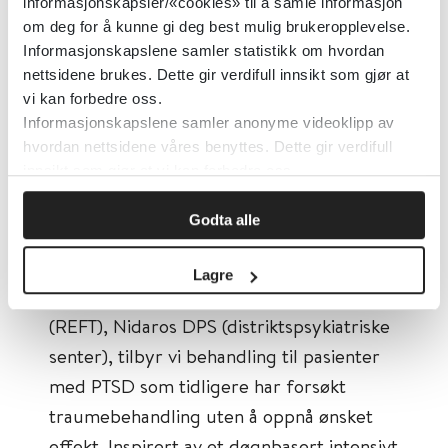
informasjonskapsler/«cookies» til å samle informasjon
Symptomer ble vurdert med
om deg for å kunne gi deg best mulig brukeropplevelse.
selvrapport og diagnostisk intervju før,
Informasjonskapslene samler statistikk om hvordan
etter og ett år etter behandling (
N
=
nettsidene brukes. Dette gir verdifull innsikt som gjør at
35) og analysert med repeated
vi kan forbedre oss.
Informasjonskapslene samler anonyme videoklipp av
measures ANOVA.
hvordan nettsidene våres benyttes. Dette gir verdifull
Pasientopplevelsen ble undersøkt med
innsikt som gjør at vi kan forbedre oss.
tematisk analyse basert på
Godta alle
semistrukturerte intervjuer (
n
= 8).
Lagre
Ved Regional enhet for traumebehandling
(REFT), Nidaros DPS (distriktspsykiatriske
senter), tilbyr vi behandling til pasienter
med PTSD som tidligere har forsøkt
traumebehandling uten å oppnå ønsket
effekt. Inspirert av et døgnbasert intensivt