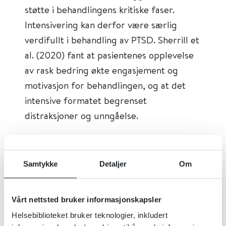
støtte i behandlingens kritiske faser.
Intensivering kan derfor være særlig
verdifullt i behandling av PTSD. Sherrill et
al. (2020) fant at pasientenes opplevelse
av rask bedring økte engasjement og
motivasjon for behandlingen, og at det
intensive formatet begrenset
distraksjoner og unngåelse.
Design
Åpen studie av et intensivt
Samtykke
Detaljer
Om
behandlingsprogram for
posttraumatisk stresslidelse (PTSD) i
Vårt nettsted bruker informasjonskapsler
tredjelinjetjenesten.
Helsebiblioteket bruker teknologier, inkludert