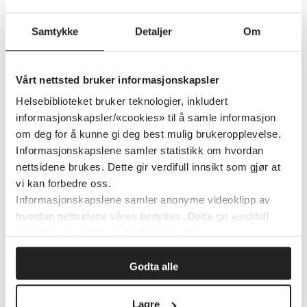
psykolog, tannlege og/eller tannpleier vil
Samtykke
Detaljer
Om
møte pasienten. Målet med behandlingen
er at pasienten seinere skal mestre
tannlegetimene bedre, også hos en vanlig
Vårt nettsted bruker informasjonskapsler
tannlege.
Helsebiblioteket bruker teknologier, inkludert
informasjonskapsler/«cookies» til å samle informasjon
om deg for å kunne gi deg best mulig brukeropplevelse.
Todelt behandling
Informasjonskapslene samler statistikk om hvordan
nettsidene brukes. Dette gir verdifull innsikt som gjør at
Tilrettelagt tannhelsetilbud TOO er
vi kan forbedre oss.
todelt. Første del er psykologisk
Informasjonskapslene samler anonyme videoklipp av
behandling ved hjelp av eksponering av
hvordan nettsidene våres benyttes. Dette gir verdifull
innsikt som gjør at vi kan forbedre oss.
ulike tannbehandlingsprosedyrer. Den
andre delen består av nødvendig
Godta alle
tannbehandling. Tannlegen og/eller
tannpleieren har på forhånd fått beskjed
Lagre