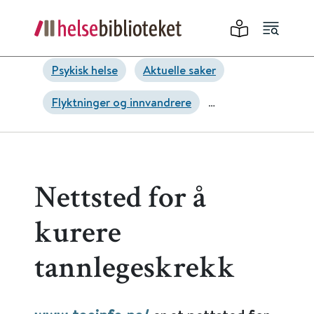
Psykisk helse
Aktuelle saker
Flyktninger og innvandrere
Psykoterapi
Traumer, stress og overgrep
Nettsted for å
Kropp og sinn
Angst
kurere
tannlegeskrekk