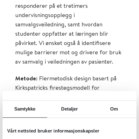
responderer på et tretimers
undervisningsopplegg i
samvalgsveiledning, samt hvordan
studenter oppfatter at læringen blir
påvirket. Vi ønsket også å identifisere
mulige barrierer mot og drivere for bruk
av samvalg i veiledningen av pasienter.
Metode:
Flermetodisk design basert på
Kirkspatricks firestegsmodell for
evaluering av opplæringstiltak. Vi
rapporterer på de første to nivåene –
Samtykke
Detaljer
Om
reaksjon og læring – ved hjelp av et
spørreskjema for å vurdere hvordan
Vårt nettsted bruker informasjonskapsler
studentene reagerte på og lærte av