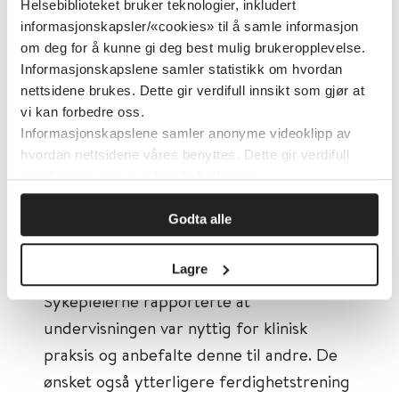
Helsebiblioteket bruker teknologier, inkludert
undervisningen. Kvantitative data ble
informasjonskapsler/«cookies» til å samle informasjon
analysert ved å benytte beskrivende
om deg for å kunne gi deg best mulig brukeropplevelse.
statistikk, mens vi analyserte
Informasjonskapslene samler statistikk om hvordan
fritekstspørsmål ved å bruke kvalitativ
nettsidene brukes. Dette gir verdifull innsikt som gjør at
vi kan forbedre oss.
innholdsanalyse.
Informasjonskapslene samler anonyme videoklipp av
hvordan nettsidene våres benyttes. Dette gir verdifull
Resultat:
Åttito sykepleiere som tok en
innsikt som gjør at vi kan forbedre oss.
master- og/eller videreutdanning i
kreftsykepleie og nefrologisk sykepleie,
Godta alle
deltok på undervisningen, og 76
Lagre
samtykket til å delta i studien.
Sykepleierne rapporterte at
undervisningen var nyttig for klinisk
praksis og anbefalte denne til andre. De
ønsket også ytterligere ferdighetstrening