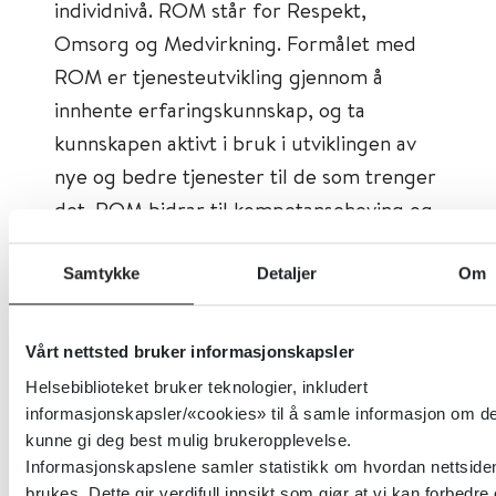
individnivå. ROM står for Respekt,
Omsorg og Medvirkning. Formålet med
ROM er tjenesteutvikling gjennom å
innhente erfaringskunnskap, og ta
kunnskapen aktivt i bruk i utviklingen av
nye og bedre tjenester til de som trenger
det. ROM bidrar til kompetanseheving og
økt tverrfaglig og tverretatlig forståelse.
Samtykke
Detaljer
Om
En universell modell for
Vårt nettsted bruker informasjonskapsler
brukermedvirkning
Helsebiblioteket bruker teknologier, inkludert
informasjonskapsler/«cookies» til å samle informasjon om de
Brukermedvirkning er en lovpålagt
kunne gi deg best mulig brukeropplevelse.
rettighet og en nødvendig forutsetning
Informasjonskapslene samler statistikk om hvordan nettside
når gode og treffsikre tjenester skal
brukes. Dette gir verdifull innsikt som gjør at vi kan forbedre