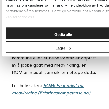
Informasjonskapslene samler anonyme videoklipp av hvorda
utvikles. Både kommuner og helseforetak
nettsidene våres benyttes. Dette gir verdifull innsikt som gjør
er pålagt å jobbe systematisk med
kan forbedre oss.
medvirkning på individ-, tjeneste- og
systemnivå.
De nye nasjonale faglige
Godta alle
rådene
skal sørge for denne systematiske
tilnærmingen til bruker- og
Lagre
pårørendemedvirkning. Og hvis en
kommune eller et helseforetak er opptatt
av å jobbe godt med medvirkning, er
ROM en modell som sikrer nettopp dette.
Les hele saken:
ROM: En modell for
medvirkning (Erfaringskompetanse.no)