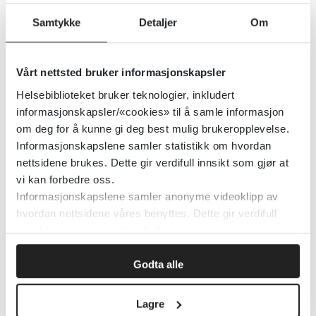
Samtykke
Detaljer
Om
fulltext (open access)
Gå til
PubMed
. I eksempelet vårt søker vi
Vårt nettsted bruker informasjonskapsler
på
depression
. Vi kan selvfølgelig gjøre et
Helsebiblioteket bruker teknologier, inkludert
mer presist søk, men siden dette er et
informasjonskapsler/«cookies» til å samle informasjon
om deg for å kunne gi deg best mulig brukeropplevelse.
eksempel for å illustrere
Informasjonskapslene samler statistikk om hvordan
framgangsmåten, holder vi det enkelt.
nettsidene brukes. Dette gir verdifull innsikt som gjør at
Etter å ha søkt på depresjon, klikker vi på
vi kan forbedre oss.
Free fulltext
i venstremargen. Vi får da se
Informasjonskapslene samler anonyme videoklipp av
hvordan nettsidene våres benyttes. Dette gir verdifull
kun de artiklene som er gratis å lese.
innsikt som gjør at vi kan forbedre oss.
Andre tips – begrens til
Godta alle
oversiktsartikler
Lagre