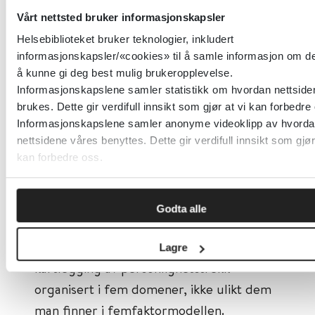
personlighetsforstyrrelse.
Vårt nettsted bruker informasjonskapsler
Første trinn er å kartlegge grad av
Helsebiblioteket bruker teknologier, inkludert
informasjonskapsler/«cookies» til å samle informasjon om de
personlighetsfungering, som er definert
å kunne gi deg best mulig brukeropplevelse.
som kjernen i personlighetspatologi.
Informasjonskapslene samler statistikk om hvordan nettside
Alvorlighetsgrad graderes på en
brukes. Dette gir verdifull innsikt som gjør at vi kan forbedre
dimensjonal skala fra 0 til 4, der 2 er
Informasjonskapslene samler anonyme videoklipp av hvorda
nettsidene våres benyttes. Dette gir verdifull innsikt som gjør
terskel for tilstedeværelse av
kan forbedre oss.
personlighetsforstyrrelse.
Neste trinn innebærer en mer detaljert
Godta alle
beskrivelse av personlighetsfungeringens
fire domener. Man gjør også en
Lagre
kartlegging av personlighetstrekk
organisert i fem domener, ikke ulikt dem
man finner i femfaktormodellen.