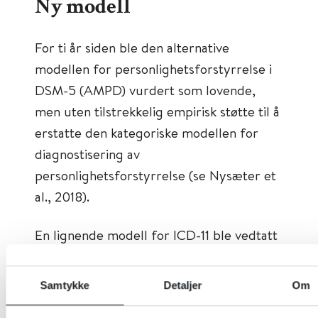
Ny modell
For ti år siden ble den alternative
modellen for personlighetsforstyrrelse i
DSM-5 (AMPD) vurdert som lovende,
men uten tilstrekkelig empirisk støtte til å
erstatte den kategoriske modellen for
diagnostisering av
personlighetsforstyrrelse (se Nysæter et
al., 2018).
En lignende modell for ICD-11 ble vedtatt
i 2018 (se Buer Christensen & Nysaeter,
2023). Begge modeller innebærer en
Samtykke
Detaljer
Om
trinnvis diagnostisk tilnærming til