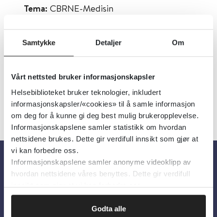
Tema:
CBRNE-Medisin
Emner:
Biologiske hendelser
Dokumenttype:
Veiledere
Samtykke
Detaljer
Om
Språk:
Norsk
Vårt nettsted bruker informasjonskapsler
Helsebiblioteket bruker teknologier, inkludert
informasjonskapsler/«cookies» til å samle informasjon
om deg for å kunne gi deg best mulig brukeropplevelse.
Informasjonskapslene samler statistikk om hvordan
nettsidene brukes. Dette gir verdifull innsikt som gjør at
vi kan forbedre oss.
Informasjonskapslene samler anonyme videoklipp av
Om oss
hvordan nettsidene våres benyttes. Dette gir verdifull
innsikt som gjør at vi kan forbedre oss.
Om Helsebiblioteket
Godta alle