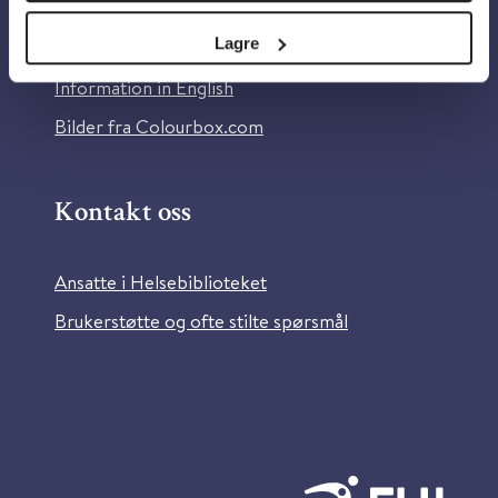
Personvern og informasjonskapsler
Lagre
Tilgjengelighetserklæring
Information in English
Bilder fra Colourbox.com
Kontakt oss
Ansatte i Helsebiblioteket
Brukerstøtte og ofte stilte spørsmål