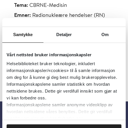
Tema:
CBRNE-Medisin
Emner:
Radionukleære hendelser (RN)
Dokumenttype:
Organisasjoner
Utgiver:
Centers for Disease Control &
Samtykke
Detaljer
Om
Prevention (CDC)
Språk:
Norsk
Vårt nettsted bruker informasjonskapsler
Helsebiblioteket bruker teknologier, inkludert
informasjonskapsler/«cookies» til å samle informasjon
om deg for å kunne gi deg best mulig brukeropplevelse.
Informasjonskapslene samler statistikk om hvordan
nettsidene brukes. Dette gir verdifull innsikt som gjør at
vi kan forbedre oss.
Informasjonskapslene samler anonyme videoklipp av
hvordan nettsidene våres benyttes. Dette gir verdifull
innsikt som gjør at vi kan forbedre oss.
Om oss