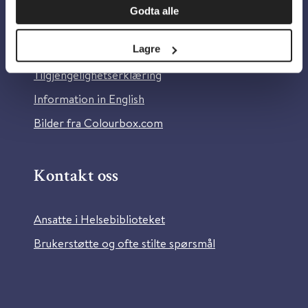
Godta alle
Om Helsebiblioteket
Personvern og informasjonskapsler
Lagre
Tilgjengelighetserklæring
Information in English
Bilder fra Colourbox.com
Kontakt oss
Ansatte i Helsebiblioteket
Brukerstøtte og ofte stilte spørsmål