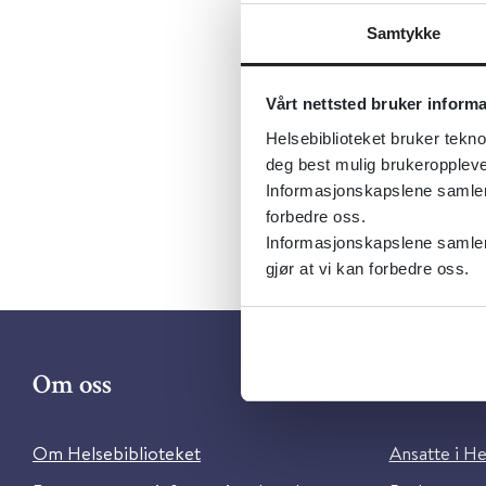
Emner:
De
Samtykke
Dokument
Utgiver:
O
Vårt nettsted bruker inform
Språk:
Nor
Helsebiblioteket bruker tekno
deg best mulig brukeroppleve
Informasjonskapslene samler s
forbedre oss.
Informasjonskapslene samler 
gjør at vi kan forbedre oss.
Om oss
Kontakt 
Om Helsebiblioteket
Ansatte i He