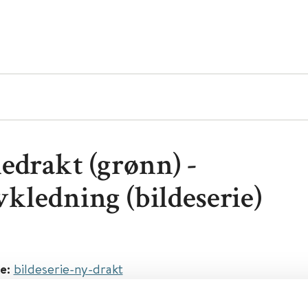
edrakt (grønn) -
vkledning (bildeserie)
e:
bildeserie-ny-drakt
NE-Medisin, Dekontaminering