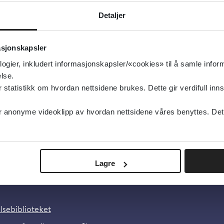
kontaminering
Detaljer
type:
Prosedyrer
slo Universitetssykehus
asjonskapsler
sk
logier, inkludert informasjonskapsler/«cookies» til å samle info
lse.
tatistikk om hvordan nettsidene brukes. Dette gir verdifull inns
anonyme videoklipp av hvordan nettsidene våres benyttes. Dette 
Lagre
oss
lsebiblioteket