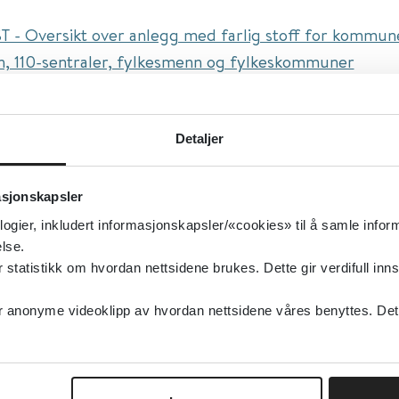
T - Oversikt over anlegg med farlig stoff for kommun
, 110-sentraler, fylkesmenn og fylkeskommuner
n:
logging.
Detaljer
isert:
15.12.2020
asjonskapsler
g oppdatert:
15.12.2020
logier, inkludert informasjonskapsler/«cookies» til å samle info
NE-Medisin
lse.
type:
Verktøy
tatistikk om hvordan nettsidene brukes. Dette gir verdifull inns
irektoratet for samfunnssikkerhet og beredskap (DSB)
anonyme videoklipp av hvordan nettsidene våres benyttes. Dette 
sk