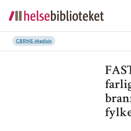
CBRNE-Medisin
FAST
farl
bran
fylk