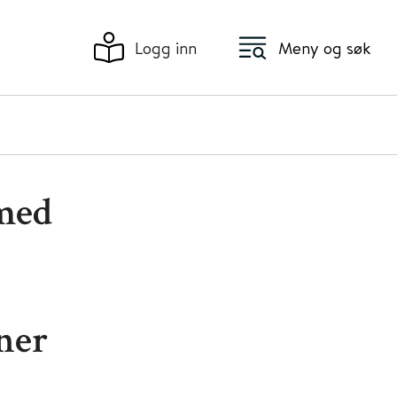
Logg inn
Meny og søk
 med
ner