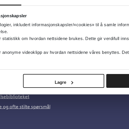
type:
sk
asjonskapsler
logier, inkludert informasjonskapsler/«cookies» til å samle info
lse.
tatistikk om hvordan nettsidene brukes. Dette gir verdifull inns
anonyme videoklipp av hvordan nettsidene våres benyttes. Dette 
oss
Lagre
lsebiblioteket
 og ofte stilte spørsmål