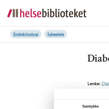
Endokrinologi
Sykepleie
Diab
Lenke:
Dia
Tema:
Endo
Emner:
Di
Samtykke