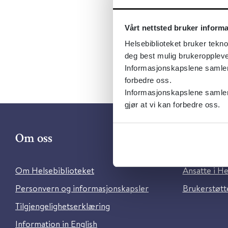
Dokument
Språk:
Nor
Vårt nettsted bruker inform
Helsebiblioteket bruker tekno
deg best mulig brukeroppleve
Informasjonskapslene samler s
forbedre oss.
Informasjonskapslene samler 
gjør at vi kan forbedre oss.
Om oss
Kontakt 
Om Helsebiblioteket
Ansatte i He
Personvern og informasjonskapsler
Brukerstøtte
Tilgjengelighetserklæring
Information in English