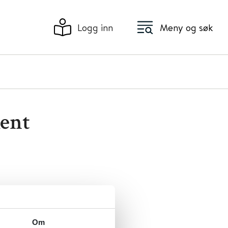
Logg inn
Meny og søk
ment
Om