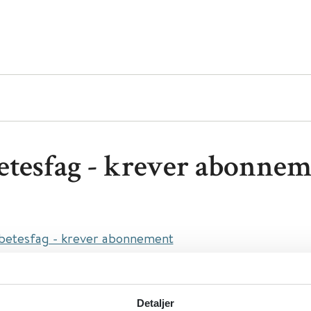
etesfag - krever abonne
betesfag - krever abonnement
krinologi, Sykepleie
abetes
Detaljer
Tidsskrifter