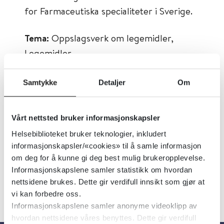
for Farmaceutiska specialiteter i Sverige.
Tema:
Oppslagsverk om legemidler,
Legemidler
Emner:
Legemiddelomtaler, Oppslagsverk
Samtykke
Detaljer
Om
Dokumenttype:
Legemiddelomtaler,
Oppslagsverk
Vårt nettsted bruker informasjonskapsler
Utgiver:
Läkemedelsindustriföreningen
Helsebiblioteket bruker teknologier, inkludert
Språk:
Svensk
informasjonskapsler/«cookies» til å samle informasjon
om deg for å kunne gi deg best mulig brukeropplevelse.
Informasjonskapslene samler statistikk om hvordan
nettsidene brukes. Dette gir verdifull innsikt som gjør at
vi kan forbedre oss.
Informasjonskapslene samler anonyme videoklipp av
hvordan nettsidene våres benyttes. Dette gir verdifull