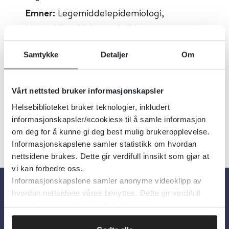
Emner:
Legemiddelepidemiologi,
Legemidler, Helsestatistikk
Dokumenttype:
Organisasjoner
Samtykke
Detaljer
Om
Utgiver:
Legemiddelindustrien
Språk:
Norsk
Vårt nettsted bruker informasjonskapsler
Helsebiblioteket bruker teknologier, inkludert
informasjonskapsler/«cookies» til å samle informasjon
om deg for å kunne gi deg best mulig brukeropplevelse.
Informasjonskapslene samler statistikk om hvordan
nettsidene brukes. Dette gir verdifull innsikt som gjør at
vi kan forbedre oss.
Informasjonskapslene samler anonyme videoklipp av
hvordan nettsidene våres benyttes. Dette gir verdifull
Om oss
innsikt som gjør at vi kan forbedre oss.