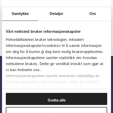
omsorgsdepartementet (HOD)
Språk:
Norsk
Samtykke
Detaljer
Om
Vårt nettsted bruker informasjonskapsler
Helsebiblioteket bruker teknologier, inkludert
informasjonskapsler/«cookies» til å samle informasjon
om deg for å kunne gi deg best mulig brukeropplevelse.
Informasjonskapslene samler statistikk om hvordan
nettsidene brukes. Dette gir verdifull innsikt som gjør at
vi kan forbedre oss.
Om oss
Informasjonskapslene samler anonyme videoklipp av
hvordan nettsidene våres benyttes. Dette gir verdifull
innsikt som gjør at vi kan forbedre oss.
Om Helsebiblioteket
Personvern og informasjonskapsler
Godta alle
Tilgjengelighetserklæring