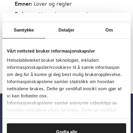
Emner:
Lover og regler
Dokumenttype:
Lover og regler
Utgiver:
Helse- og
Samtykke
Detaljer
Om
omsorgsdepartementet (HOD)
Språk:
Norsk
Vårt nettsted bruker informasjonskapsler
Helsebiblioteket bruker teknologier, inkludert
informasjonskapsler/«cookies» til å samle informasjon
om deg for å kunne gi deg best mulig brukeropplevelse.
Informasjonskapslene samler statistikk om hvordan
nettsidene brukes. Dette gir verdifull innsikt som gjør at
vi kan forbedre oss.
Informasjonskapslene samler anonyme videoklipp av
hvordan nettsidene våres benyttes. Dette gir verdifull
Om oss
innsikt som gjør at vi kan forbedre oss.
Godta alle
Om Helsebiblioteket