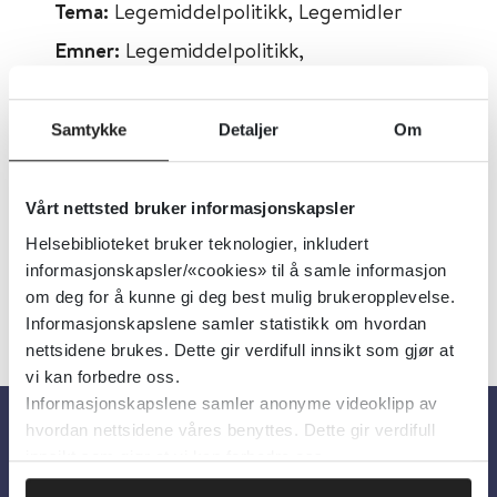
Tema:
Legemiddelpolitikk, Legemidler
Emner:
Legemiddelpolitikk,
Legemiddeløkonomi, Legemidler
Dokumenttype:
Ressurser på nett
Samtykke
Detaljer
Om
Utgiver:
Folkehelseinstituttet (FHI)
Språk:
Norsk
Vårt nettsted bruker informasjonskapsler
Helsebiblioteket bruker teknologier, inkludert
informasjonskapsler/«cookies» til å samle informasjon
om deg for å kunne gi deg best mulig brukeropplevelse.
Informasjonskapslene samler statistikk om hvordan
nettsidene brukes. Dette gir verdifull innsikt som gjør at
vi kan forbedre oss.
Informasjonskapslene samler anonyme videoklipp av
hvordan nettsidene våres benyttes. Dette gir verdifull
innsikt som gjør at vi kan forbedre oss.
Om oss