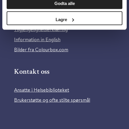
Godta alle
Om Helsebiblioteket
Personvern og informasjonskapsler
Lagre
Tilgjengelighetserklæring
Information in English
Bilder fra Colourbox.com
Kontakt oss
Ansatte i Helsebiblioteket
Brukerstøtte og ofte stilte spørsmål