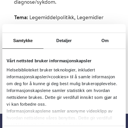
diagnose/sykdom.
Tema:
Legemiddelpolitikk, Legemidler
Emner:
Legemiddelpolitikk,
Legemiddeløkonomi, Legemidler
Samtykke
Detaljer
Om
Dokumenttype:
Ressurser på nett
Utgiver:
Statens legemiddelverk
Vårt nettsted bruker informasjonskapsler
Språk:
Norsk
Helsebiblioteket bruker teknologier, inkludert
informasjonskapsler/«cookies» til å samle informasjon
om deg for å kunne gi deg best mulig brukeropplevelse.
Informasjonskapslene samler statistikk om hvordan
nettsidene brukes. Dette gir verdifull innsikt som gjør at
vi kan forbedre oss.
Informasjonskapslene samler anonyme videoklipp av
hvordan nettsidene våres benyttes. Dette gir verdifull
innsikt som gjør at vi kan forbedre oss.