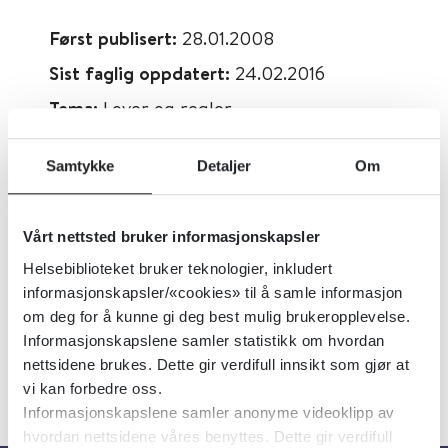
Først publisert:
28.01.2008
Sist faglig oppdatert:
24.02.2016
Tema:
Lover og regler
Emner:
Legemidler
Samtykke
Detaljer
Om
Dokumenttype:
Forskrifter, Lover og
regler
Vårt nettsted bruker informasjonskapsler
Utgiver:
Lovdata
Helsebiblioteket bruker teknologier, inkludert
Språk:
Norsk
informasjonskapsler/«cookies» til å samle informasjon
om deg for å kunne gi deg best mulig brukeropplevelse.
Informasjonskapslene samler statistikk om hvordan
nettsidene brukes. Dette gir verdifull innsikt som gjør at
vi kan forbedre oss.
Informasjonskapslene samler anonyme videoklipp av
hvordan nettsidene våres benyttes. Dette gir verdifull