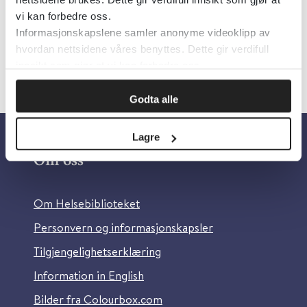
vi kan forbedre oss.
Informasjonskapslene samler anonyme videoklipp av
hvordan nettsidene våres benyttes. Dette gir verdifull
innsikt som gjør at vi kan forbedre oss.
Godta alle
Lagre
Om oss
Om Helsebiblioteket
Personvern og informasjonskapsler
Tilgjengelighetserklæring
Information in English
Bilder fra Colourbox.com