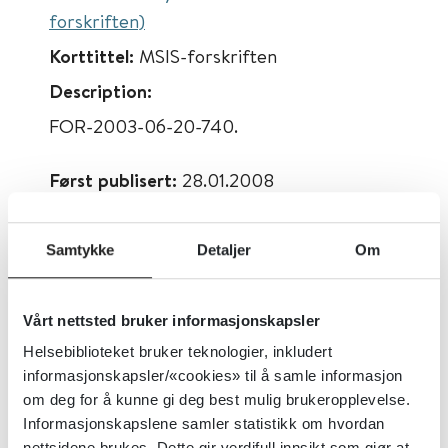
forskriften)
Korttittel:
MSIS-forskriften
Description:
FOR-2003-06-20-740.
Først publisert:
28.01.2008
Sist faglig oppdatert:
24.02.2016
Tema:
Lover og regler, Samfunnsmedisin
Samtykke
Detaljer
Om
og folkehelse
Dokumenttype:
Forskrifter, Lover og
Vårt nettsted bruker informasjonskapsler
regler
Helsebiblioteket bruker teknologier, inkludert
Utgiver:
Helse- og
informasjonskapsler/«cookies» til å samle informasjon
om deg for å kunne gi deg best mulig brukeropplevelse.
omsorgsdepartementet (HOD), Lovdata
Informasjonskapslene samler statistikk om hvordan
Språk:
Norsk
nettsidene brukes. Dette gir verdifull innsikt som gjør at