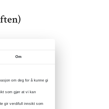
ften)
og
Om
ften)
rmasjon om deg for å kunne gi
ikt som gjør at vi kan
gir verdifull innsikt som