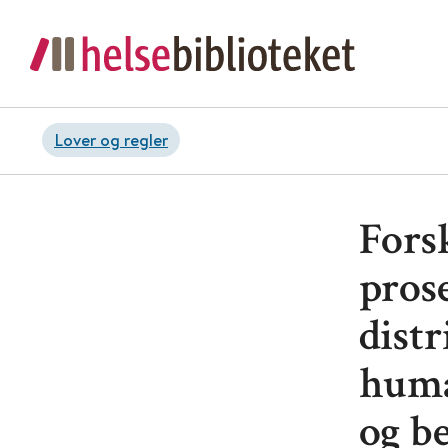
Lover og regler
Forsk
pros
distr
huma
og b