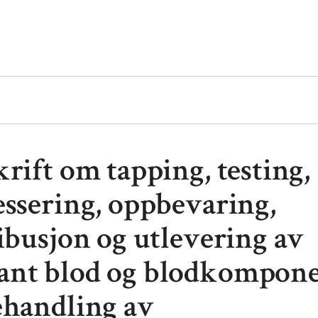
rift om tapping, testing,
essering, oppbevaring,
ibusjon og utlevering av
nt blod og blodkompone
ehandling av