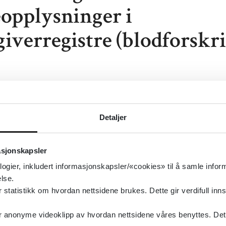
eopplysninger i
iverregistre (blodforskri
skrift om tapping, testing, prosessering, oppbevaring,
on og utlevering av humant blod og blodkomponenter 
Detaljer
 av helseopplysninger i blodgiverregistre (blodforskri
:
Blodforskriften
asjonskapsler
isert:
09.02.2009
logier, inkludert informasjonskapsler/«cookies» til å samle info
g oppdatert:
24.02.2016
lse.
tatistikk om hvordan nettsidene brukes. Dette gir verdifull inns
r og regler
setjeneste, Blodoverføring, Registre, Blod og lymfe
anonyme videoklipp av hvordan nettsidene våres benyttes. Dette 