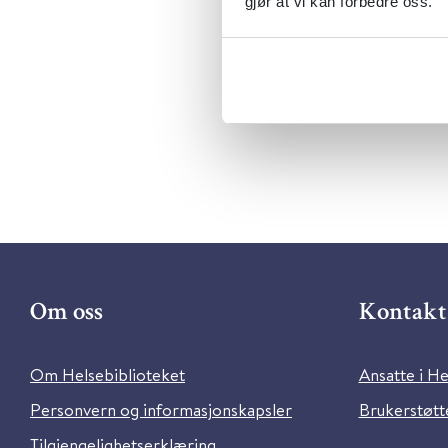
Dokument
gjør at vi kan forbedre oss.
Utgiver:
L
Språk:
Nor
Om oss
Kontakt 
Om Helsebiblioteket
Ansatte i He
Personvern og informasjonskapsler
Brukerstøtte
Tilgjengelighetserklæring