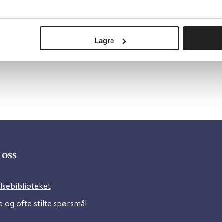
type:
Forskrifter, Lover og regler
ovdata
sk
Lagre
oss
lsebiblioteket
 og ofte stilte spørsmål