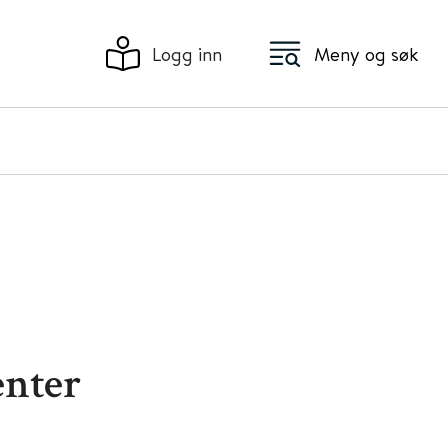
Logg inn
Meny og søk
nter