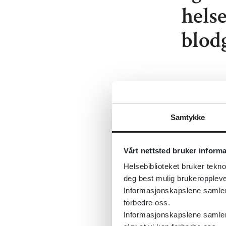
hels
blodg
Lenke:
For
distribusj
Samtykke
behandling
Korttittel
Vårt nettsted bruker inform
Først publ
Helsebiblioteket bruker tekno
Sist fagli
deg best mulig brukeroppleve
Informasjonskapslene samler s
Tema:
Love
forbedre oss.
Emner:
Hel
Informasjonskapslene samler 