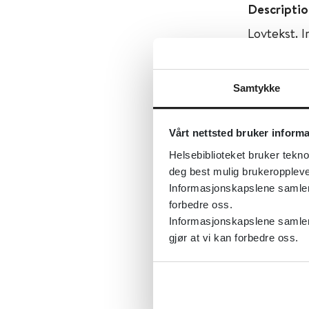
Descriptio
Lovtekst. 
Først publ
Samtykke
Sist fagli
Tema:
Love
Vårt nettsted bruker inform
Emner:
Kr
Helsebiblioteket bruker tekno
Dokument
deg best mulig brukeroppleve
Informasjonskapslene samler s
Utgiver:
L
forbedre oss.
Språk:
Nor
Informasjonskapslene samler 
gjør at vi kan forbedre oss.