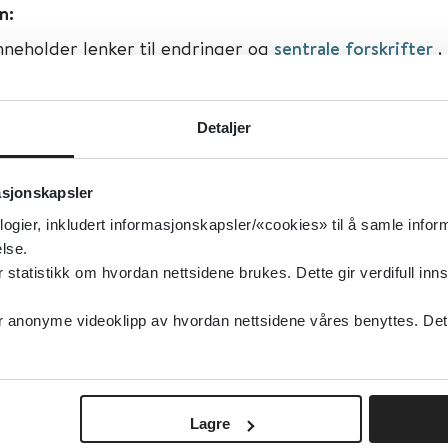
n:
Inneholder lenker til endringer og
sentrale forskrifter
.
isert:
14.09.2007
Detaljer
g oppdatert:
24.02.2016
r og regler
asjonskapsler
iminalomsorg, Forebygging
logier, inkludert informasjonskapsler/«cookies» til å samle info
type:
Lover, Lover og regler
lse.
tatistikk om hvordan nettsidene brukes. Dette gir verdifull inns
ovdata
sk
anonyme videoklipp av hvordan nettsidene våres benyttes. Dette 
Lagre