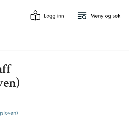
Logg inn
Meny og søk
ff
ven)
gsloven)