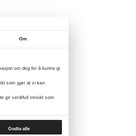
Om
rmasjon om deg for å kunne gi
ikt som gjør at vi kan
gir verdifull innsikt som
Godta alle