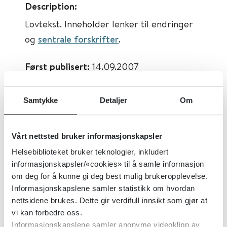
Description:
Lovtekst. Inneholder lenker til endringer
og
sentrale forskrifter
.
Først publisert:
14.09.2007
Sist faglig oppdatert:
24.02.2016
Tema:
Lover og regler
Samtykke
Detaljer
Om
Emner:
Forskning
Dokumenttype:
Lover og regler
Vårt nettsted bruker informasjonskapsler
Helsebiblioteket bruker teknologier, inkludert
Utgiver:
Lovdata
informasjonskapsler/«cookies» til å samle informasjon
Språk:
Norsk
om deg for å kunne gi deg best mulig brukeropplevelse.
Informasjonskapslene samler statistikk om hvordan
nettsidene brukes. Dette gir verdifull innsikt som gjør at
vi kan forbedre oss.
Informasjonskapslene samler anonyme videoklipp av