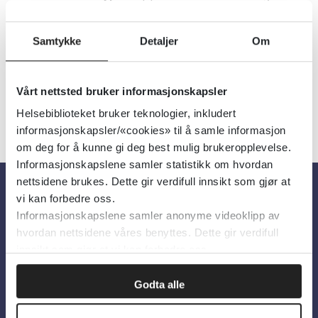
Utgiver:
Cochrane Library
Språk:
Engelsk
Samtykke
Detaljer
Om
Vårt nettsted bruker informasjonskapsler
Helsebiblioteket bruker teknologier, inkludert
informasjonskapsler/«cookies» til å samle informasjon
om deg for å kunne gi deg best mulig brukeropplevelse.
Informasjonskapslene samler statistikk om hvordan
nettsidene brukes. Dette gir verdifull innsikt som gjør at
vi kan forbedre oss.
Om oss
Informasjonskapslene samler anonyme videoklipp av
hvordan nettsidene våres benyttes. Dette gir verdifull
innsikt som gjør at vi kan forbedre oss.
Om Helsebiblioteket
Personvern og informasjonskapsler
Godta alle
Tilgjengelighetserklæring