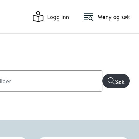
Logg inn
Meny og søk
Søk