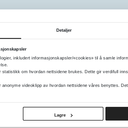
Detaljer
asjonskapsler
logier, inkludert informasjonskapsler/«cookies» til å samle info
lse.
e- og
tatistikk om hvordan nettsidene brukes. Dette gir verdifull inns
Kvalitetssikrede ki
innen nyre- og
anonyme videoklipp av hvordan nettsidene våres benyttes. Dette 
urinveissykdomme
all eldre i dialyse,
lemer osv. Hvilke
Elektrolyttveilede
og andre som jobber med
Lagre
r til å holde seg
?