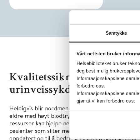
Samtykke
Vårt nettsted bruker inform
Helsebiblioteket bruker tekno
deg best mulig brukeroppleve
Kvalitetssikrede kilder - nyr
Informasjonskapslene samler s
forbedre oss.
urinveissykdommer
Informasjonskapslene samler 
gjør at vi kan forbedre oss.
Heldigvis blir nordmenn eldre, men da øker også ant
eldre med høyt blodtrykk, eldre med urinveisprob
ressurser kan hjelpe nefrologer, nyresykepleier 
pasienter som sliter med nyre og urinveissykdomme
oppdatert og til å bedre situasjonen til pasientene