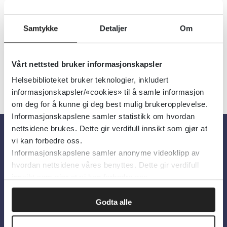
Utgiver:
Helsebiblioteket
Språk:
Norsk
Samtykke
Detaljer
Om
Vårt nettsted bruker informasjonskapsler
Helsebiblioteket bruker teknologier, inkludert
informasjonskapsler/«cookies» til å samle informasjon
om deg for å kunne gi deg best mulig brukeropplevelse.
Informasjonskapslene samler statistikk om hvordan
nettsidene brukes. Dette gir verdifull innsikt som gjør at
vi kan forbedre oss.
Om oss
Informasjonskapslene samler anonyme videoklipp av
hvordan nettsidene våres benyttes. Dette gir verdifull
innsikt som gjør at vi kan forbedre oss.
Om Helsebiblioteket
Personvern og informasjonskapsler
Godta alle
Tilgjengelighetserklæring