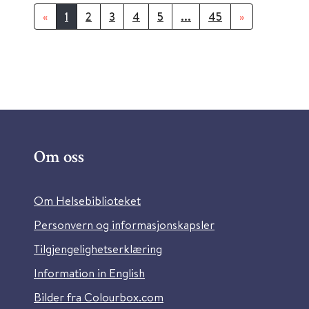
«
1
2
3
4
5
...
45
»
Om oss
Om Helsebiblioteket
Personvern og informasjonskapsler
Tilgjengelighetserklæring
Information in English
Bilder fra Colourbox.com