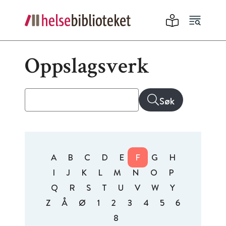
Oppslagsverk
Søk
A
B
C
D
E
F
G
H
I
J
K
L
M
N
O
P
Q
R
S
T
U
V
W
Y
Z
Å
Ø
1
2
3
4
5
6
8