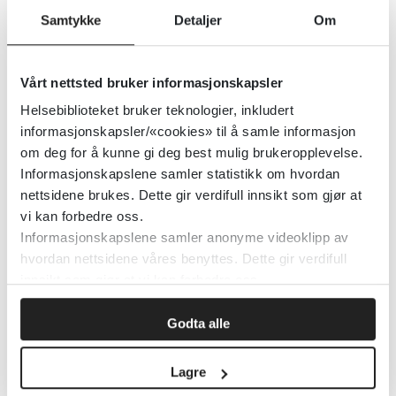
Detaljer
Samtykke
Detaljer
Om
FinnHjelpemiddel
Vårt nettsted bruker informasjonskapsler
07.04.2026
Helsebiblioteket bruker teknologier, inkludert
informasjonskapsler/«cookies» til å samle informasjon
Detaljer
om deg for å kunne gi deg best mulig brukeropplevelse.
Informasjonskapslene samler statistikk om hvordan
nettsidene brukes. Dette gir verdifull innsikt som gjør at
vi kan forbedre oss.
Filmer og andre ressurser relatert
Informasjonskapslene samler anonyme videoklipp av
til psykiske lidelser
hvordan nettsidene våres benyttes. Dette gir verdifull
24.03.2026
innsikt som gjør at vi kan forbedre oss.
Detaljer
Godta alle
Lagre
FACT Ung