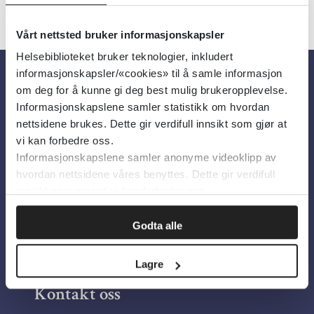
Vårt nettsted bruker informasjonskapsler
Helsebiblioteket bruker teknologier, inkludert
informasjonskapsler/«cookies» til å samle informasjon
om deg for å kunne gi deg best mulig brukeropplevelse.
Om oss
Informasjonskapslene samler statistikk om hvordan
nettsidene brukes. Dette gir verdifull innsikt som gjør at
Om Helsebiblioteket
vi kan forbedre oss.
Informasjonskapslene samler anonyme videoklipp av
Personvern og informasjonskapsler
hvordan nettsidene våres benyttes. Dette gir verdifull
Tilgjengelighetserklæring
innsikt som gjør at vi kan forbedre oss.
Information in English
Godta alle
Bilder fra Colourbox.com
Lagre
Kontakt oss