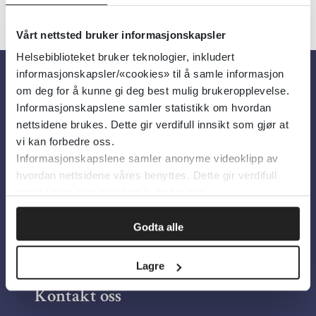
Vårt nettsted bruker informasjonskapsler
Helsebiblioteket bruker teknologier, inkludert
informasjonskapsler/«cookies» til å samle informasjon
om deg for å kunne gi deg best mulig brukeropplevelse.
Om oss
Informasjonskapslene samler statistikk om hvordan
nettsidene brukes. Dette gir verdifull innsikt som gjør at
Om Helsebiblioteket
vi kan forbedre oss.
Informasjonskapslene samler anonyme videoklipp av
Personvern og informasjonskapsler
hvordan nettsidene våres benyttes. Dette gir verdifull
Tilgjengelighetserklæring
innsikt som gjør at vi kan forbedre oss.
Information in English
Godta alle
Bilder fra Colourbox.com
Lagre
Kontakt oss