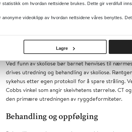
midjen og skulderhøyde. Ved framoverbøyning i ståe
tatistikk om hvordan nettsidene brukes. Dette gir verdifull inns
roteres ved skoliose. Rotasjonen forplantes til bryst
anonyme videoklipp av hvordan nettsidene våres benyttes. Dette 
«gibbus» på kurvens konveksside baktil (Adams for
barn kan undersøkes sittende.
Diagnostikk og utredning
Lagre
Ved funn av skoliose bør barnet henvises til nærme
drives utredning og behandling av skoliose. Røntgen
sykehus etter egen protokoll for å spare stråling. V
Cobbs vinkel som angir skeivhetens størrelse. CT og 
den primære utredningen av ryggdeformiteter.
Behandling og oppfølging