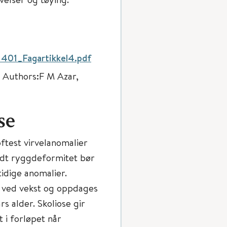
1401_Fagartikkel4.pdf
, Authors:F M Azar,
se
ftest virvelanomalier
ødt ryggdeformitet bør
idige anomalier.
e ved vekst og oppdages
rs alder. Skoliose gir
 i forløpet når