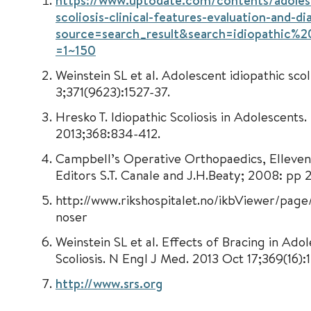
https://www.uptodate.com/contents/adolesc
scoliosis-clinical-features-evaluation-and-di
source=search_result&search=idiopathic%20
=1~150
Weinstein SL et al. Adolescent idiopathic sco
3;371(9623):1527-37.
Hresko T. Idiopathic Scoliosis in Adolescent
2013;368:834-412.
Campbell’s Operative Orthopaedics, Elleven
Editors S.T. Canale and J.H.Beaty; 2008: pp 
http://www.rikshospitalet.no/ikbViewer/pag
noser
Weinstein SL et al. Effects of Bracing in Adol
Scoliosis. N Engl J Med. 2013 Oct 17;369(16):
http://www.srs.org