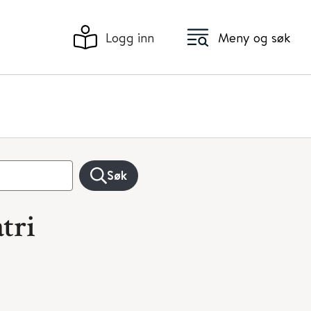
Logg inn
Meny og søk
Søk
tri