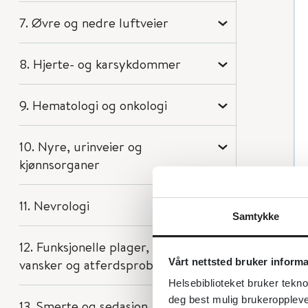
7. Øvre og nedre luftveier
8. Hjerte- og karsykdommer
9. Hematologi og onkologi
10. Nyre, urinveier og
kjønnsorganer
11. Nevrologi
Samtykke
12. Funksjonelle plager, psykiske
Vårt nettsted bruker inform
vansker og atferdsproblemer
Helsebiblioteket bruker tekno
deg best mulig brukeroppleve
13. Smerte og sedasjon