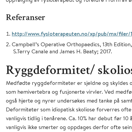
Referanser
http://www.fysioterapeuten.no/xp/pub/mx/filer/
Campbell’s Operative Orthopaedics, 13th Edition
S.Terry Canale and James H. Beaty; 2017.
Ryggdeformitet/ skolio
Medfødte ryggdeformiteter er sjeldne og skyldes o
som hemivertebra og fusjonerte virvler. Ved medf
også hjerte og nyrer undersøkes med tanke på samt
Deformiteter som idiopatisk skoliose forverres oft
vanligvis tidlig i tenårene. Ca. 10% har debut før 10 å
vanligvis ikke smerter og oppdages derfor ofte seint