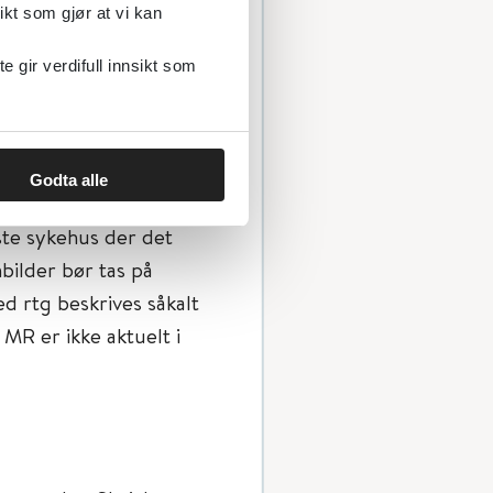
nde stilling vil ryggen
ikt som gjør at vi kan
kassen og gir klassisk
gir verdifull innsikt som
ward bend test). Små
Godta alle
ste sykehus der det
bilder bør tas på
ed rtg beskrives såkalt
MR er ikke aktuelt i