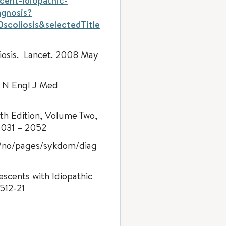
ent-idiopathic-
agnosis?
scoliosis&selectedTitle
liosis. Lancet. 2008 May
s. N Engl J Med
th Edition, Volume Two,
2031 – 2052
e/no/pages/sykdom/diag
escents with Idiopathic
1512-21