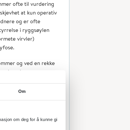
mer ofte til vurdering
skjevhet at kun operativ
ldnere og er ofte
yrrelse i ryggsøylen
ormete virvler)
kyfose.
dommer og ved en rekke
 undersøke ryggen
Om
ær på overkroppen. Man
rmasjon om deg for å kunne gi
ell asymmetri omkring