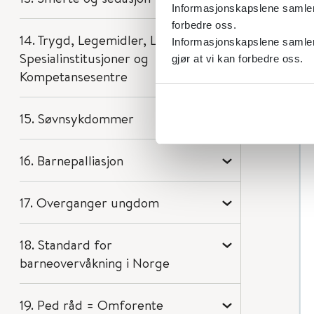
Informasjonskapslene samler s
forbedre oss.
14. Trygd, Legemidler, Lovverk,
Informasjonskapslene samler 
Spesialinstitusjoner og
gjør at vi kan forbedre oss.
Kompetansesentre
15. Søvnsykdommer
16. Barnepalliasjon
17. Overganger ungdom
18. Standard for
barneovervåkning i Norge
19. Ped råd = Omforente