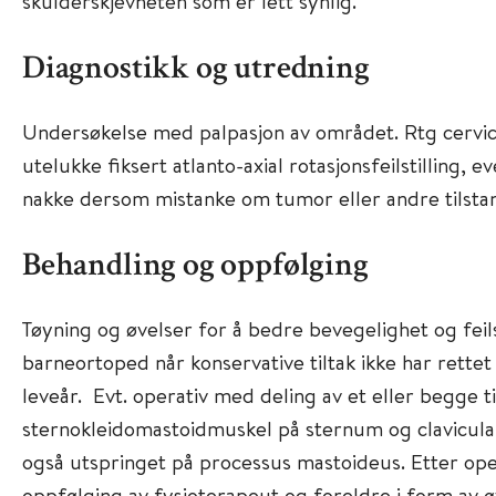
skulderskjevheten som er lett synlig.
Diagnostikk og utredning
Undersøkelse med palpasjon av området. Rtg cervic
utelukke fiksert atlanto-axial rotasjonsfeilstilling, e
nakke dersom mistanke om tumor eller andre tilsta
Behandling og oppfølging
Tøyning og øvelser for å bedre bevegelighet og feilst
barneortoped når konservative tiltak ikke har rettet
leveår. Evt. operativ med deling av et eller begge t
sternokleidomastoidmuskel på sternum og clavicula og
også utspringet på processus mastoideus. Etter oper
oppfølging av fysioterapeut og foreldre i form av ø