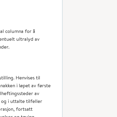
al columna for å
ventuelt ultralyd av
nder.
illing. Henvises til
 nakken i løpet av første
ilheftingssteder av
 i uttalte tilfeller
asjon, fortsatt
velser og tøying.