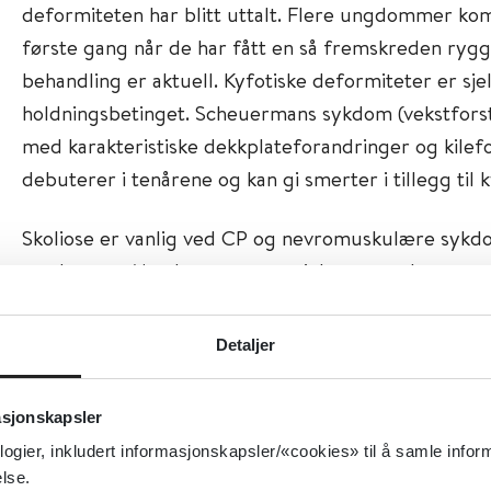
deformiteten har blitt uttalt. Flere ungdommer kom
første gang når de har fått en så fremskreden rygg
behandling er aktuell. Kyfotiske deformiteter er sje
holdningsbetinget. Scheuermans sykdom (vekstforst
med karakteristiske dekkplateforandringer og kilef
debuterer i tenårene og kan gi smerter i tillegg til 
Skoliose er vanlig ved CP og nevromuskulære syk
syndromer. Man bør være spesielt oppmerksom og
jevnlig hos denne pasientgruppen.
Detaljer
Symptomer og funn
asjonskapsler
Ved undersøkelse må barnet være stående uten kl
logier, inkludert informasjonskapsler/«cookies» til å samle info
inspiserer og palperer ryggen og beskriver eventu
lse.