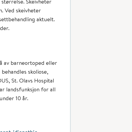
størrelse. Skeivheter
n. Ved skeivheter
ettbehandling aktuelt.
der.
vå av barneortoped eller
 behandles skoliose,
OUS, St. Olavs Hospital
r landsfunksjon for all
under 10 år.