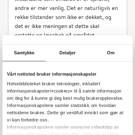
andre er mer vanlig. Det er naturligvis en
rekke tilstander som ikke er dekket, og
det er ikke meningen at dette skal
erstatte en lærebok på området.
En gjør oppmerksom på at følgende
Samtykke
Detaljer
Om
akutte infeksjoner hos barn er omtalt
i
Akuttveileder i pediatri, infeksjoner
:
Vårt nettsted bruker informasjonskapsler
Valg av antibiotika
Helsebiblioteket bruker teknologier, inkludert
informasjonskapsler/«cookies» til å samle informasjon
Aminoglykosider og vancomycin
om deg for å kunne gi deg best mulig brukeropplevelse.
Vurdering av barn med feber
Informasjonskapslene samler statistikk om hvordan
nettsidene brukes. Dette gir verdifull innsikt som gjør at
Sepsis og toksisk sjokk syndrom
vi kan forbedre oss.
Meningokokksepsis
Informasjonskapslene samler anonyme videoklipp av
hvordan nettsidene våres benyttes. Dette gir verdifull