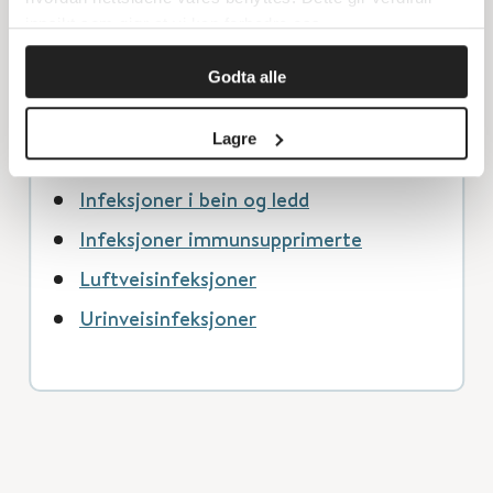
Bakteriell meningitt
innsikt som gjør at vi kan forbedre oss.
Serøs meningitt, akutt encefalitt og
ADEM
Godta alle
Endokarditt
Lagre
Hud- og bløtdelsinfeksjoner
Infeksjoner i bein og ledd
Infeksjoner immunsupprimerte
Luftveisinfeksjoner
Urinveisinfeksjoner