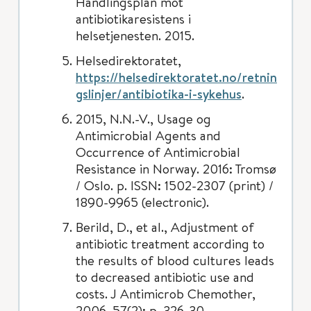
Handlingsplan mot
antibiotikaresistens i
helsetjenesten. 2015.
Helsedirektoratet,
https://helsedirektoratet.no/retnin
gslinjer/antibiotika-i-sykehus
.
2015, N.N.-V., Usage og
Antimicrobial Agents and
Occurrence of Antimicrobial
Resistance in Norway. 2016: Tromsø
/ Oslo. p. ISSN: 1502-2307 (print) /
1890-9965 (electronic).
Berild, D., et al., Adjustment of
antibiotic treatment according to
the results of blood cultures leads
to decreased antibiotic use and
costs. J Antimicrob Chemother,
2006. 57(2): p. 326-30.