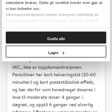
hvert enkelt tilfelle. Husk at ungdom som
nettsidene brukes. Dette gir verdifull innsikt som gjør at
veier > 40 kg skal vanligvis doseres som
vi kan forbedre oss.
Informasjonskapslene samler anonyme videoklipp av
voksne. Hvis man her doserer etter mg/kg
hvordan nettsidene våres benyttes. Dette gir verdifull
blir dosen for høy.
innsikt som gjør at vi kan forbedre oss.
Ved dosering av betalaktamantibiotika
Godta alle
(penicilliner, cefalosporiner og
karbapenemer) er effekten avhengig av
Lagre
hvor lang tid konsentrasjonen er over
MIC, ikke av toppkonsentrasjonen.
Penicilliner har kort halveringstid (30-60
minutter) og kort postantibiotisk effekt,
og bør derfor som hovedregel doseres i
lave til moderate doser 4 ganger i
døgnet, og opptil 6 ganger ved alvorlig
infeksjon. Effekten av aminoglykosider er