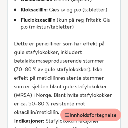
Kloksacillin:
Gies i.v og p.o (tabletter)
Flucloksxacillin
(kun på reg fritak): Gis
p.o (mikstur/tabletter)
Dette er penicilliner som har effekt på
gule stafylokokker, inkludert
betalaktamaseproduserende stammer
(70–80 % av gule stafylokokker). Ikke
effekt på meticillinresistente stammer
som er sjelden blant gule stafylokokker
(MRSA) i Norge. Blant hvite stafylokokker
er ca. 50–80 % resistente mot
oksacillin/meticillin.
Innholdsfortegnelse
Indikasjoner:
Stafylokokkinfeksjoner