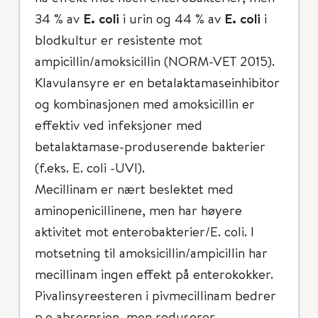
34 % av
E. coli
i urin og 44 % av
E. coli
i
blodkultur er resistente mot
ampicillin/amoksicillin (NORM-VET 2015).
Klavulansyre er en betalaktamaseinhibitor
og kombinasjonen med amoksicillin er
effektiv ved infeksjoner med
betalaktamase-produserende bakterier
(f.eks. E. coli -UVI).
Mecillinam er nært beslektet med
aminopenicillinene, men har høyere
aktivitet mot enterobakterier/E. coli. I
motsetning til amoksicillin/ampicillin har
mecillinam ingen effekt på enterokokker.
Pivalinsyreesteren i pivmecillinam bedrer
p.o absorpsjon, men reduserer