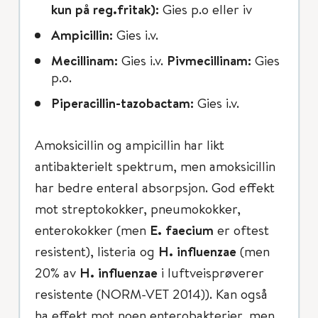
kun på reg.fritak):
Gies p.o eller iv
Ampicillin:
Gies i.v.
Mecillinam:
Gies i.v.
Pivmecillinam:
Gies
p.o.
Piperacillin-tazobactam:
Gies i.v.
Amoksicillin og ampicillin har likt
antibakterielt spektrum, men amoksicillin
har bedre enteral absorpsjon. God effekt
mot streptokokker, pneumokokker,
enterokokker (men
E. faecium
er oftest
resistent), listeria og
H. influenzae
(men
20% av
H. influenzae
i luftveisprøverer
resistente (NORM-VET 2014)). Kan også
ha effekt mot noen enterobakterier, men