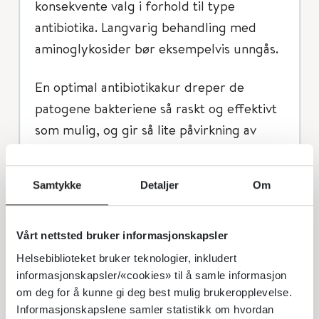
konsekvente valg i forhold til type
antibiotika. Langvarig behandling med
aminoglykosider bør eksempelvis unngås.
En optimal antibiotikakur dreper de
patogene bakteriene så raskt og effektivt
som mulig, og gir så lite påvirkning av
normalfloraen og resistensutvikling som
mulig. Hos barn doseres antibiotika
Samtykke
Detaljer
Om
fortrinnsvis etter vekt, men noen
retningslinjer oppgir også alder. Ulike
retningslinjer spriker i forhold til
Vårt nettsted bruker informasjonskapsler
anbefalte doseringer [8-11], trolig fordi vi
Helsebiblioteket bruker teknologier, inkludert
informasjonskapsler/«cookies» til å samle informasjon
fortsatt ikke vet nok til med sikkerhet å
om deg for å kunne gi deg best mulig brukeropplevelse.
kunne si hvilken dosering som er best i
Informasjonskapslene samler statistikk om hvordan