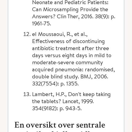
Neonate and Pediatric Patients:
Can Microsampling Provide the
Answers? Clin Ther, 2016. 38(9): p.
1961-75.
el Moussaoui, R., et al.,
Effectiveness of discontinuing
antibiotic treatment after three
days versus eight days in mild to
moderate-severe community
acquired pneumonia: randomised,
double blind study. BMJ, 2006.
332(7554): p. 1355.
Lambert, H.P., Don't keep taking
the tablets? Lancet, 1999.
354(9182): p. 943-5.
En oversikt over sentrale