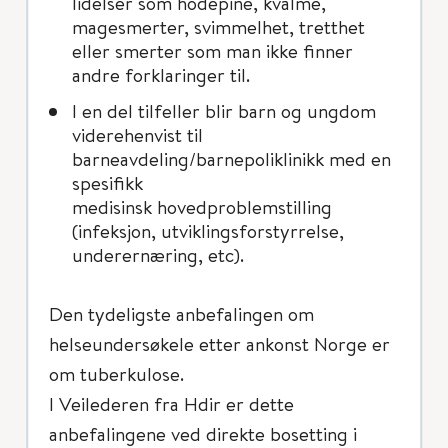
lidelser som hodepine, kvalme,
magesmerter, svimmelhet, tretthet
eller smerter som man ikke finner
andre forklaringer til.
I en del tilfeller blir barn og ungdom
viderehenvist til
barneavdeling/barnepoliklinikk med en
spesifikk
medisinsk hovedproblemstilling
(infeksjon, utviklingsforstyrrelse,
underernæring, etc).
Den tydeligste anbefalingen om
helseundersøkele etter ankonst Norge er
om tuberkulose.
I Veilederen fra Hdir er dette
anbefalingene ved direkte bosetting i