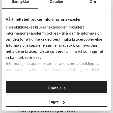
omsorgspersoner og som kan mangle
Samtykke
Detaljer
Om
bakgrunnsopplysninger.
Tidligere og kroniske sykdommer
Vårt nettsted bruker informasjonskapsler
Vaksinasjoner/spør om BCG arr
Helsebiblioteket bruker teknologier, inkludert
Etter ankomst Norge: Diare
informasjonskapsler/«cookies» til å samle informasjon
(tarmpatogene bakterier, parasitter)?
om deg for å kunne gi deg best mulig brukeropplevelse.
Luftveisinfeksjon (obs resistente
Informasjonskapslene samler statistikk om hvordan
mikrober)? Kløende hudutslett (skabb,
nettsidene brukes. Dette gir verdifull innsikt som gjør at
bakterielle infeksjoner)?
vi kan forbedre oss.
Informasjonskapslene samler anonyme videoklipp av
hvordan nettsidene våres benyttes. Dette gir verdifull
Klinisk undersøkelse:
innsikt som gjør at vi kan forbedre oss.
Vekt, høyde og hodeomkrets (føres inn
Godta alle
i percentilskjema)
Vanlig klinisk status.
Lagre
Vær oppmerksom på: Hud;