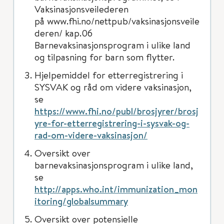
Vaksinasjonsveilederen
på www.fhi.no/nettpub/vaksinasjonsveile
deren/ kap.06
Barnevaksinasjonsprogram i ulike land
og tilpasning for barn som flytter.
Hjelpemiddel for etterregistrering i
SYSVAK og råd om videre vaksinasjon,
se
https://www.fhi.no/publ/brosjyrer/brosj
yre-for-etterregistrering-i-sysvak-og-
rad-om-videre-vaksinasjon/
Oversikt over
barnevaksinasjonsprogram i ulike land,
se
http://apps.who.int/immunization_mon
itoring/globalsummary
Oversikt over potensielle