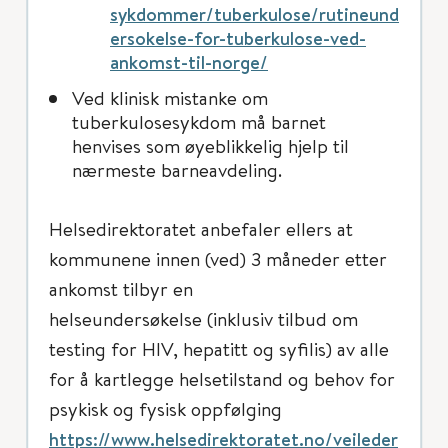
sykdommer/tuberkulose/rutineund
ersokelse-for-tuberkulose-ved-
ankomst-til-norge/
Ved klinisk mistanke om
tuberkulosesykdom må barnet
henvises som øyeblikkelig hjelp til
nærmeste barneavdeling.
Helsedirektoratet anbefaler ellers at
kommunene innen (ved) 3 måneder etter
ankomst tilbyr en
helseundersøkelse (inklusiv tilbud om
testing for HIV, hepatitt og syfilis) av alle
for å kartlegge helsetilstand og behov for
psykisk og fysisk oppfølging
https://www.helsedirektoratet.no/veileder