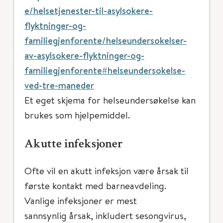
e/helsetjenester-til-asylsokere-
flyktninger-og-
familiegjenforente/helseundersokelser-
av-asylsokere-flyktninger-og-
familiegjenforente#helseundersokelse-
ved-tre-maneder
Et eget skjema for helseundersøkelse kan
brukes som hjelpemiddel.
Akutte infeksjoner
Ofte vil en akutt infeksjon være årsak til
første kontakt med barneavdeling.
Vanlige infeksjoner er mest
sannsynlig årsak, inkludert sesongvirus,