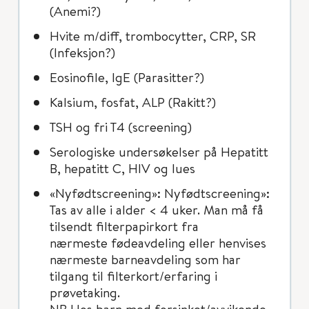
(Anemi?)
Hvite m/diff, trombocytter, CRP, SR
(Infeksjon?)
Eosinofile, IgE (Parasitter?)
Kalsium, fosfat, ALP (Rakitt?)
TSH og fri T4 (screening)
Serologiske undersøkelser på Hepatitt
B, hepatitt C, HIV og lues
«Nyfødtscreening»: Nyfødtscreening»:
Tas av alle i alder < 4 uker. Man må få
tilsendt filterpapirkort fra
nærmeste fødeavdeling eller henvises
nærmeste barneavdeling som har
tilgang til filterkort/erfaring i
prøvetaking.
NB Hos barn med forsinket/avvikende