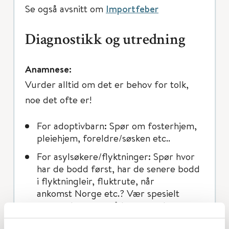
Se også avsnitt om
Importfeber
Diagnostikk og utredning
Anamnese:
Vurder alltid om det er behov for tolk,
noe det ofte er!
For adoptivbarn: Spør om fosterhjem,
pleiehjem, foreldre/søsken etc..
For asylsøkere/flyktninger: Spør hvor
har de bodd først, har de senere bodd
i flyktningleir, fluktrute, når
ankomst Norge etc.? Vær spesielt
oppmerksomme på barn som har
kommet til Norge uten