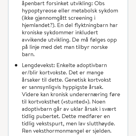
åpenbart forsinket utvikling: Obs
hypoptyreose eller metabolsk sykdom
(ikke gjennomgått screening i
hjemlandet?). En del flyktningbarn har
kroniske sykdommer inkludert
avvikende utvikling. De må følges opp
på linje med det man tilbyr norske
barn.
Lengdevekst: Enkelte adoptivbarn
er/blir kortvokste. Det er mange
årsaker til dette. Genetisk kortvokst
er sannsynligvis hyppigste årsak.
Videre kan kronisk underernæring føre
til kortvoksthet («stunted»). Noen
adoptivbarn går av uklar årsak i svært
tidlig pubertet. Dette medfører en
tidlig vekstspurt, men lav slutthøyde.
Ren veksthormonmangel er sjelden.