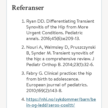
Referanser
Ryan DD. Differentiating Transient
Synovitis of the Hip from More
Urgent Conditions. Pediatric
annals. 2016;45(6):e209-13.
Nouri A, Walmsley D, Pruszczynski
B, Synder M. Transient synovitis of
the hip: a comprehensive review. J
Pediatr Orthop B. 2014;23(1):32-6.
Fabry G. Clinical practice: the hip
from birth to adolescence.
European journal of pediatrics.
2010;169(2):143-8.
https://nhi.no/sykdommer/barn/be
in-og-ledd/seros-coxitt/