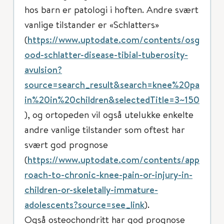
hos barn er patologi i hoften. Andre svært
vanlige tilstander er «Schlatters»
(
https://www.uptodate.com/contents/osg
ood-schlatter-disease-tibial-tuberosity-
avulsion?
source=search_result&search=knee%20pa
in%20in%20children&selectedTitle=3~150
), og ortopeden vil også utelukke enkelte
andre vanlige tilstander som oftest har
svært god prognose
(
https://www.uptodate.com/contents/app
roach-to-chronic-knee-pain-or-injury-in-
children-or-skeletally-immature-
adolescents?source=see_link
).
Også osteochondritt har god prognose