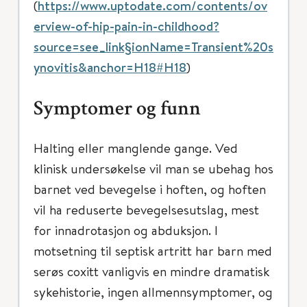
(
https://www.uptodate.com/contents/ov
erview-of-hip-pain-in-childhood?
source=see_link§ionName=Transient%20s
ynovitis&anchor=H18#H18
)
Symptomer og funn
Halting eller manglende gange. Ved
klinisk undersøkelse vil man se ubehag hos
barnet ved bevegelse i hoften, og hoften
vil ha reduserte bevegelsesutslag, mest
for innadrotasjon og abduksjon. I
motsetning til septisk artritt har barn med
serøs coxitt vanligvis en mindre dramatisk
sykehistorie, ingen allmennsymptomer, og