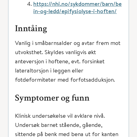
https://nhi.no/sykdommer/barn/be
in-og-ledd/epifysiolyse-i-hoften/
Inntåing
Vanlig i småbarnsalder og avtar frem mot
utvoksthet. Skyldes vanligvis økt
anteversjon i hoftene, evt. forsinket
lateraltorsjon i leggen eller
fotdeformiteter med forfotsadduksjon.
Symptomer og funn
Klinisk undersøkelse vil avklare nivå.
Undersøk barnet stående, gående,
sittende på benk med bena ut for kanten