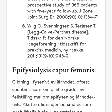
prospective study of 368 patients
with five-year follow-up. J Bone
Joint Surg Br. 2008;90(10):1364-71.
Wiig O, Svenningsen S, Terjesen T.
[Legg-Calve-Perthes disease].
Tidsskrift for den Norske
laegeforening : tidsskrift for
praktisk medicin, ny raekke.
2011;131(9-10):946-9.
Epifysiolysis caput femoris
Glidning i fysenivå av lårhodet, oftest
spontant, som kan gi alle grader av
feilstilling mellom epifysen og lårhode/-
hals. Akutte glidninger behandles som
øyeblikkelig hjelp. Her omtales de