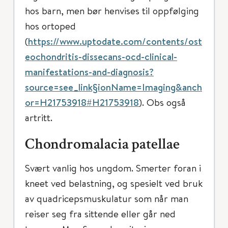
hos barn, men bør henvises til oppfølging
hos ortoped
(
https://www.uptodate.com/contents/ost
eochondritis-dissecans-ocd-clinical-
manifestations-and-diagnosis?
source=see_link§ionName=Imaging&anch
or=H21753918#H21753918
). Obs også
artritt.
Chondromalacia patellae
Svært vanlig hos ungdom. Smerter foran i
kneet ved belastning, og spesielt ved bruk
av quadricepsmuskulatur som når man
reiser seg fra sittende eller går ned