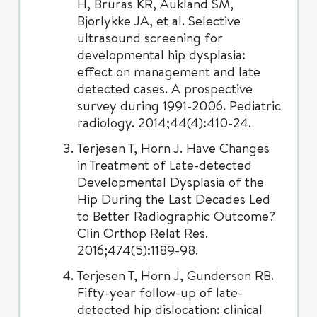
H, Bruras KR, Aukland SM,
Bjorlykke JA, et al. Selective
ultrasound screening for
developmental hip dysplasia:
effect on management and late
detected cases. A prospective
survey during 1991-2006. Pediatric
radiology. 2014;44(4):410-24.
Terjesen T, Horn J. Have Changes
in Treatment of Late-detected
Developmental Dysplasia of the
Hip During the Last Decades Led
to Better Radiographic Outcome?
Clin Orthop Relat Res.
2016;474(5):1189-98.
Terjesen T, Horn J, Gunderson RB.
Fifty-year follow-up of late-
detected hip dislocation: clinical