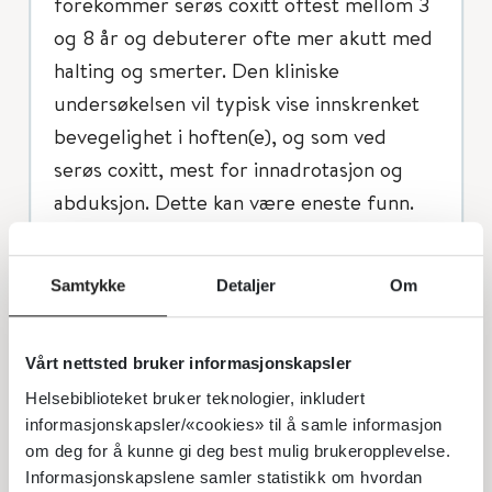
forekommer serøs coxitt oftest mellom 3
og 8 år og debuterer ofte mer akutt med
halting og smerter. Den kliniske
undersøkelsen vil typisk vise innskrenket
bevegelighet i hoften(e), og som ved
serøs coxitt, mest for innadrotasjon og
abduksjon. Dette kan være eneste funn.
Diagnostikk og utredning
Samtykke
Detaljer
Om
Ultralyd hofter viser ofte væske i leddet.
Rtg oversikt bekken og sidebilde av begge
Vårt nettsted bruker informasjonskapsler
hofter kan være helt normale i tidlig fase.
Helsebiblioteket bruker teknologier, inkludert
informasjonskapsler/«cookies» til å samle informasjon
Etter noen uker vises typisk partielt
om deg for å kunne gi deg best mulig brukeropplevelse.
sammenfall av lårhodet. MR bør
Informasjonskapslene samler statistikk om hvordan