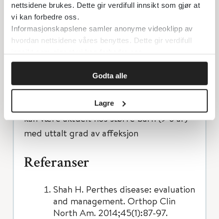
rekvireres ved mistanke om CLP og viser
nettsidene brukes. Dette gir verdifull innsikt som gjør at
endringer i lårhodet noe tidligere enn rtg.
vi kan forbedre oss.
Informasjonskapslene samler anonyme videoklipp av
hvordan nettsidene våres benyttes. Dette gir verdifull
Behandling og oppfølging
innsikt som gjør at vi kan forbedre oss.
Behandling og oppfølging foregår alltid
Godta alle
hos ortoped. Ro og avlastning den første
tiden, ev fysioterapi. Kirurgisk behandling
Lagre
kan være aktuelt hos større barn (> 6 år)
med uttalt grad av affeksjon
Referanser
Shah H. Perthes disease: evaluation
and management. Orthop Clin
North Am. 2014;45(1):87-97.