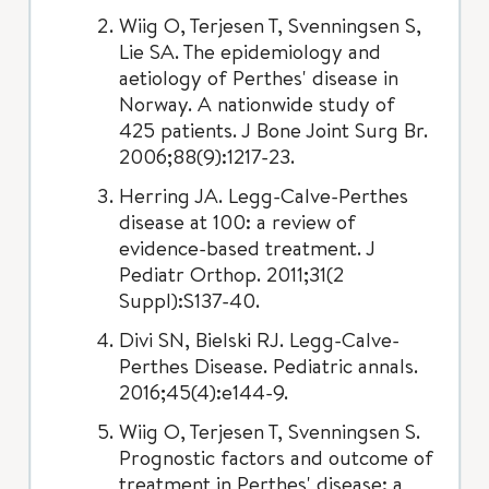
Wiig O, Terjesen T, Svenningsen S,
Lie SA. The epidemiology and
aetiology of Perthes' disease in
Norway. A nationwide study of
425 patients. J Bone Joint Surg Br.
2006;88(9):1217-23.
Herring JA. Legg-Calve-Perthes
disease at 100: a review of
evidence-based treatment. J
Pediatr Orthop. 2011;31(2
Suppl):S137-40.
Divi SN, Bielski RJ. Legg-Calve-
Perthes Disease. Pediatric annals.
2016;45(4):e144-9.
Wiig O, Terjesen T, Svenningsen S.
Prognostic factors and outcome of
treatment in Perthes' disease: a