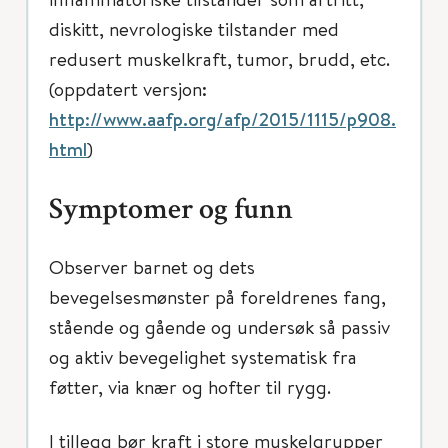
diskitt, nevrologiske tilstander med
redusert muskelkraft, tumor, brudd, etc.
(oppdatert versjon:
http://www.aafp.org/afp/2015/1115/p908.
html
)
Symptomer og funn
Observer barnet og dets
bevegelsesmønster på foreldrenes fang,
stående og gående og undersøk så passiv
og aktiv bevegelighet systematisk fra
føtter, via knær og hofter til rygg.
I tillegg bør kraft i store muskelgrupper