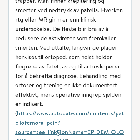
trapper. Man finner krepitering og
smerter ved nedtrykk av patella. Hverken
rtg eller MR gir mer enn klinisk
undersøkelse. De fleste blir bra av å
redusere de aktiviteter som fremkaller
smerten. Ved uttalte, langvarige plager
henvises til ortoped, som helst holder
fingrene av fatet, av og til artroskoperer
for å bekrefte diagnose. Behandling med
ortoser og trening er ikke dokumentert
effektivt, mens operative inngrep sjelden
er indisert.
(
https://www.uptodate.com/contents/pat
ellofemoral-pain?
source=see_link§ionName=EPIDEMIOLO