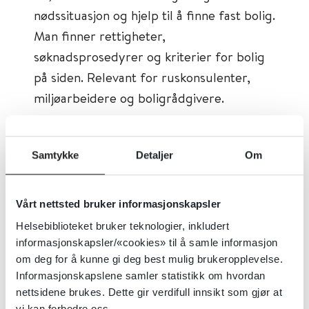
nødssituasjon og hjelp til å finne fast bolig.
Man finner rettigheter,
søknadsprosedyrer og kriterier for bolig
på siden. Relevant for ruskonsulenter,
miljøarbeidere og boligrådgivere.
Tema:
Rus og avhengighet, Psykisk
helsearbeid
Samtykke
Detaljer
Om
Emner:
Boligforhold
Dokumenttype:
Pasientinformasjon
Vårt nettsted bruker informasjonskapsler
Utgiver:
Ny Arbeids- og
Helsebiblioteket bruker teknologier, inkludert
informasjonskapsler/«cookies» til å samle informasjon
Velferdsforvaltning (NAV)
om deg for å kunne gi deg best mulig brukeropplevelse.
Språk:
Norsk
Informasjonskapslene samler statistikk om hvordan
nettsidene brukes. Dette gir verdifull innsikt som gjør at
vi kan forbedre oss.