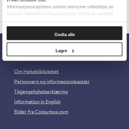
Informasjonskapslene samler anonyme videoklipp av
hvordan nettsidene våres benyttes. Dette gir verdifull
innsikt som gjør at vi kan forbedre oss.
Godta alle
Lagre
Om oss
Om Helsebiblioteket
Personvern og informasjonskapsler
Tilgjengelighetserklæring
Information in English
Bilder fra Colourbox.com