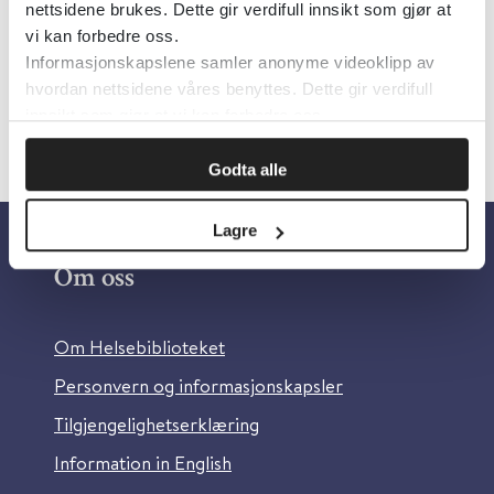
nettsidene brukes. Dette gir verdifull innsikt som gjør at
planleggere.
vi kan forbedre oss.
Informasjonskapslene samler anonyme videoklipp av
hvordan nettsidene våres benyttes. Dette gir verdifull
innsikt som gjør at vi kan forbedre oss.
Godta alle
Lagre
Om oss
Om Helsebiblioteket
Personvern og informasjonskapsler
Tilgjengelighetserklæring
Information in English