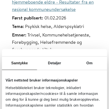
hjemmeboende eldre - Resultater fra en
nasjonal kommuneundersøkelse
Først publisert:
01.02.2026
Tema:
Psykisk helse, Alderspsykiatri
Emner:
Trivsel, Kommunehelsetjeneste,
Forebygging, Helsefremmende og
forebyggende tiltak
Dokumenttype:
Rapporter
Samtykke
Detaljer
Om
Utgiver:
Senter for omsorgsforskning
Språk:
Norsk
Vårt nettsted bruker informasjonskapsler
Metabeskrivelse:
Hefte som presenterer
Helsebiblioteket bruker teknologier, inkludert
tilbud innenfor Friskliv Senior i Hamar
informasjonskapsler/«cookies» til å samle informasjon
kommune og Rådgivningstjenesten 65+ i
om deg for å kunne gi deg best mulig brukeropplevelse.
Gjøvik kommune. Relevant for ledere og
Informasjonskapslene samler statistikk om hvordan