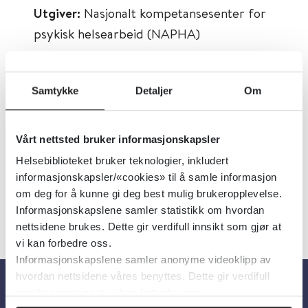
Utgiver:
Nasjonalt kompetansesenter for
psykisk helsearbeid (NAPHA)
Språk:
Norsk
Metabeskrivelse:
Nettkurs som gir
Samtykke
Detaljer
Om
opplæring i recovery-orientert praksis.
Relevant for fagpersoner i psykisk helse
Vårt nettsted bruker informasjonskapsler
og rus, studenter og ledere.
Helsebiblioteket bruker teknologier, inkludert
informasjonskapsler/«cookies» til å samle informasjon
om deg for å kunne gi deg best mulig brukeropplevelse.
Informasjonskapslene samler statistikk om hvordan
nettsidene brukes. Dette gir verdifull innsikt som gjør at
vi kan forbedre oss.
Informasjonskapslene samler anonyme videoklipp av
hvordan nettsidene våres benyttes. Dette gir verdifull
innsikt som gjør at vi kan forbedre oss.
Om oss