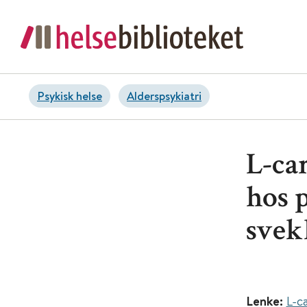
Psykisk helse
Alderspsykiatri
L-ca
hos 
svek
Lenke:
L-c