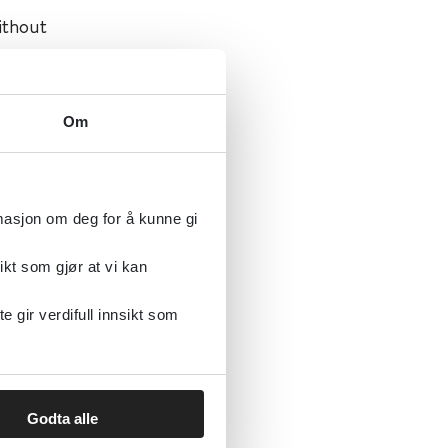
ithout
Om
rmasjon om deg for å kunne gi
ikt som gjør at vi kan
gir verdifull innsikt som
Godta alle