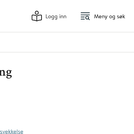
Logg inn
Meny og søk
ing
 svekkelse