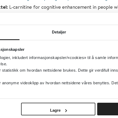
ttel:
L-carnitine for cognitive enhancement in people w
impairment
isert:
26.03.2017
g oppdatert:
26.03.2017
Detaljer
isk helse, Alderspsykiatri
asjonskapsler
nitiv funksjon, Alderspsykiatri
logier, inkludert informasjonskapsler/«cookies» til å samle info
type:
Oppsummert forskning
lse.
ochrane Library
tatistikk om hvordan nettsidene brukes. Dette gir verdifull inns
elsk
anonyme videoklipp av hvordan nettsidene våres benyttes. Dette 
Lagre