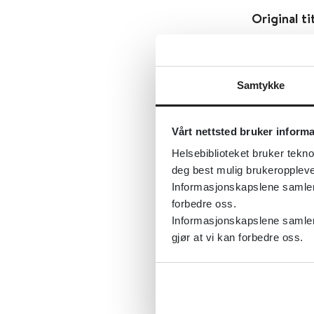
Original ti
cognitive 
Først publ
Samtykke
Sist fagli
Tema:
Psyk
Vårt nettsted bruker inform
Emner:
Kog
Helsebiblioteket bruker tekno
Dokument
deg best mulig brukeroppleve
Utgiver:
C
Informasjonskapslene samler s
forbedre oss.
Språk:
Eng
Informasjonskapslene samler 
gjør at vi kan forbedre oss.