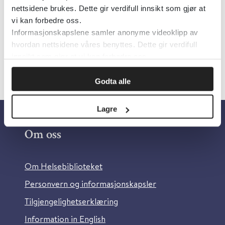
nettsidene brukes. Dette gir verdifull innsikt som gjør at
Språk:
Engelsk
vi kan forbedre oss.
Informasjonskapslene samler anonyme videoklipp av
hvordan nettsidene våres benyttes. Dette gir verdifull
innsikt som gjør at vi kan forbedre oss.
Godta alle
Lagre
Om oss
Om Helsebiblioteket
Personvern og informasjonskapsler
Tilgjengelighetserklæring
Information in English