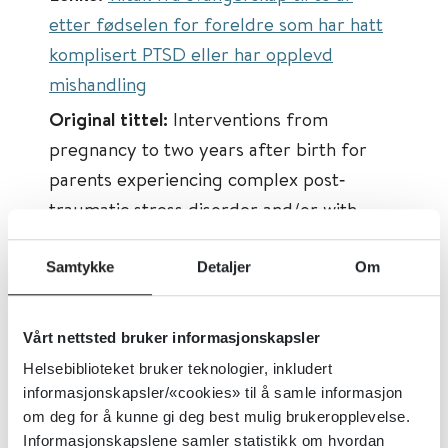
etter fødselen for foreldre som har hatt
komplisert PTSD eller har opplevd
mishandling
Original tittel:
Interventions from
pregnancy to two years after birth for
parents experiencing complex post‐
traumatic stress disorder and/or with
childhood experience of maltreatment
Samtykke
Detaljer
Om
Sist faglig oppdatert:
04.05.2023
Tema:
Psykisk helse, Traumer, stress og
overgrep
Vårt nettsted bruker informasjonskapsler
Helsebiblioteket bruker teknologier, inkludert
Emner:
Traumer, stress og overgrep
informasjonskapsler/«cookies» til å samle informasjon
Dokumenttype:
Oppsummert forskning
om deg for å kunne gi deg best mulig brukeropplevelse.
Utgiver:
Cochrane Library
Informasjonskapslene samler statistikk om hvordan