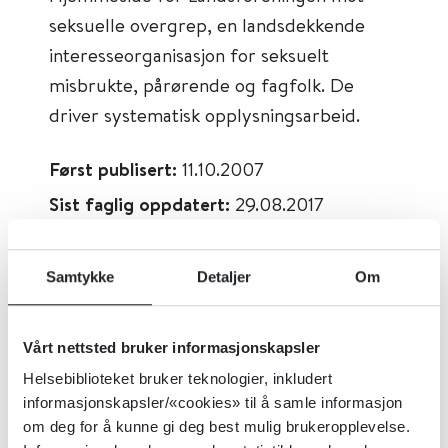
seksuelle overgrep, en landsdekkende
interesseorganisasjon for seksuelt
misbrukte, pårørende og fagfolk. De
driver systematisk opplysningsarbeid.
Først publisert:
11.10.2007
Sist faglig oppdatert:
29.08.2017
Tema:
Psykisk helse, Traumer, stress og
overgrep
Samtykke
Detaljer
Om
Emner:
Seksuelle overgrep, Traumer,
stress og overgrep
Vårt nettsted bruker informasjonskapsler
Dokumenttype:
Organisasjoner,
Helsebiblioteket bruker teknologier, inkludert
Pasientinformasjon, Ressurser på nett
informasjonskapsler/«cookies» til å samle informasjon
om deg for å kunne gi deg best mulig brukeropplevelse.
Utgiver:
Landsforeningen mot seksuelle