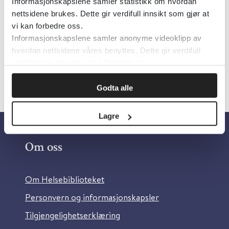
Informasjonskapslene samler statistikk om hvordan
overgrep
nettsidene brukes. Dette gir verdifull innsikt som gjør at
Språk:
Norsk
vi kan forbedre oss.
Informasjonskapslene samler anonyme videoklipp av
hvordan nettsidene våres benyttes. Dette gir verdifull
innsikt som gjør at vi kan forbedre oss.
Godta alle
Lagre
Om oss
Om Helsebiblioteket
Personvern og informasjonskapsler
Tilgjengelighetserklæring