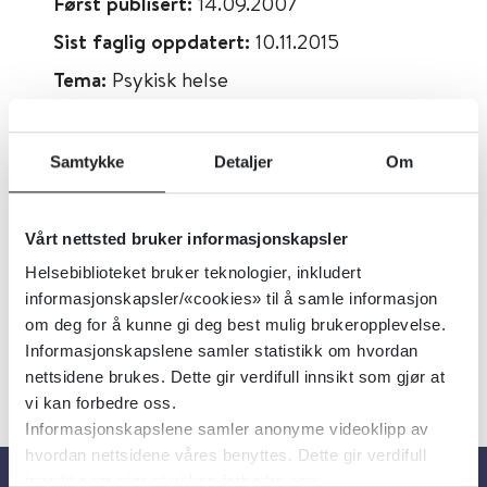
Først publisert:
14.09.2007
Sist faglig oppdatert:
10.11.2015
Tema:
Psykisk helse
Emner:
Psykisk helse
Dokumenttype:
Organisasjoner
Samtykke
Detaljer
Om
Utgiver:
National Institute of Mental
Health
Vårt nettsted bruker informasjonskapsler
Språk:
Engelsk
Helsebiblioteket bruker teknologier, inkludert
informasjonskapsler/«cookies» til å samle informasjon
om deg for å kunne gi deg best mulig brukeropplevelse.
Informasjonskapslene samler statistikk om hvordan
nettsidene brukes. Dette gir verdifull innsikt som gjør at
vi kan forbedre oss.
Informasjonskapslene samler anonyme videoklipp av
hvordan nettsidene våres benyttes. Dette gir verdifull
innsikt som gjør at vi kan forbedre oss.