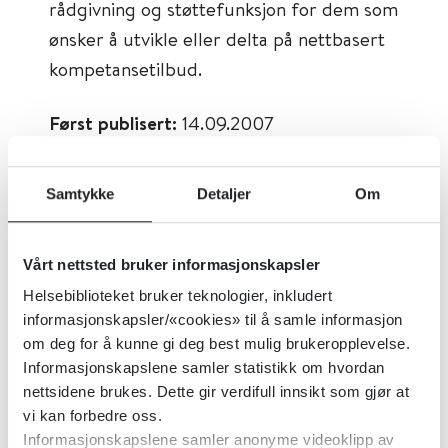
rådgivning og støttefunksjon for dem som
ønsker å utvikle eller delta på nettbasert
kompetansetilbud.
Først publisert:
14.09.2007
Sist faglig oppdatert:
05.09.2017
Tema:
Psykisk helse
Samtykke
Detaljer
Om
Emner:
Kurs, Opplæringstiltak
Dokumenttype:
Organisasjoner
Vårt nettsted bruker informasjonskapsler
Utgiver:
Helsekompetanse
Helsebiblioteket bruker teknologier, inkludert
informasjonskapsler/«cookies» til å samle informasjon
Språk:
Norsk
om deg for å kunne gi deg best mulig brukeropplevelse.
Informasjonskapslene samler statistikk om hvordan
nettsidene brukes. Dette gir verdifull innsikt som gjør at
vi kan forbedre oss.
Informasjonskapslene samler anonyme videoklipp av