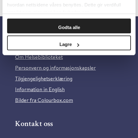
hvordan nettsidene våres benyttes. Dette gir verdifull
innsikt som gjør at vi kan forbedre oss.
Godta alle
Om oss
Lagre
Om Helsebiblioteket
Personvern og informasjonskapsler
Tilgjengelighetserklæring
Information in English
Bilder fra Colourbox.com
Kontakt oss