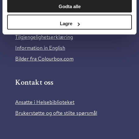
Godta alle
Om Helsebiblioteket
Lagre
Personvern og informasjonskapsler
Tilgjengelighetserklæring
Information in English
Bilder fra Colourbox.com
Kontakt oss
Ansatte i Helsebiblioteket
Brukerstøtte og ofte stilte spørsmål