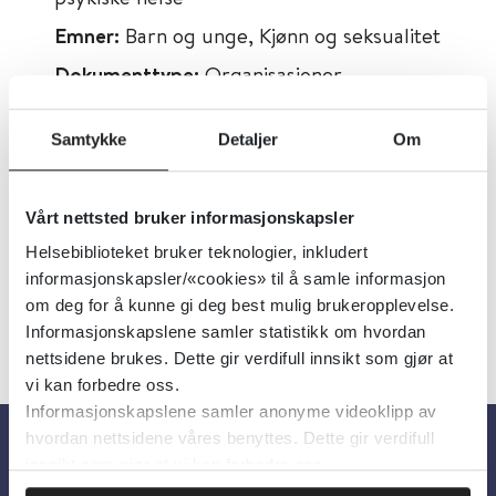
Emner:
Barn og unge, Kjønn og seksualitet
Dokumenttype:
Organisasjoner,
Pasientinformasjon
Samtykke
Detaljer
Om
Utgiver:
Barne-, ungdoms- og
familiedirektoratet (Bufdir)
Språk:
Norsk
Vårt nettsted bruker informasjonskapsler
Helsebiblioteket bruker teknologier, inkludert
informasjonskapsler/«cookies» til å samle informasjon
om deg for å kunne gi deg best mulig brukeropplevelse.
Informasjonskapslene samler statistikk om hvordan
nettsidene brukes. Dette gir verdifull innsikt som gjør at
vi kan forbedre oss.
Informasjonskapslene samler anonyme videoklipp av
hvordan nettsidene våres benyttes. Dette gir verdifull
innsikt som gjør at vi kan forbedre oss.
Om oss