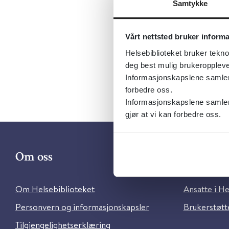
Dokument
Samtykke
Utgiver:
S
Språk:
Nor
Vårt nettsted bruker inform
Helsebiblioteket bruker tekno
deg best mulig brukeroppleve
Informasjonskapslene samler s
forbedre oss.
Informasjonskapslene samler 
gjør at vi kan forbedre oss.
Om oss
Kontakt 
Om Helsebiblioteket
Ansatte i He
Personvern og informasjonskapsler
Brukerstøtte
Tilgjengelighetserklæring