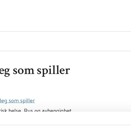
eg som spiller
 deg som spiller
isk helse, Rus og avhengighet
illeavhengighet
Pasientinformasjon