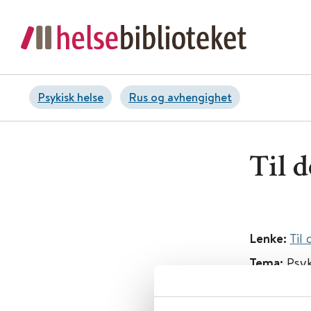
Psykisk helse
Rus og avhengighet
Til d
Lenke:
Til
Tema:
Psyk
Emner:
Sp