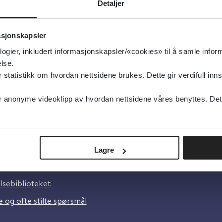
type:
Detaljer
pillavhengighet Norge
sk
asjonskapsler
logier, inkludert informasjonskapsler/«cookies» til å samle info
lse.
tatistikk om hvordan nettsidene brukes. Dette gir verdifull inns
anonyme videoklipp av hvordan nettsidene våres benyttes. Dette 
Lagre
oss
lsebiblioteket
 og ofte stilte spørsmål