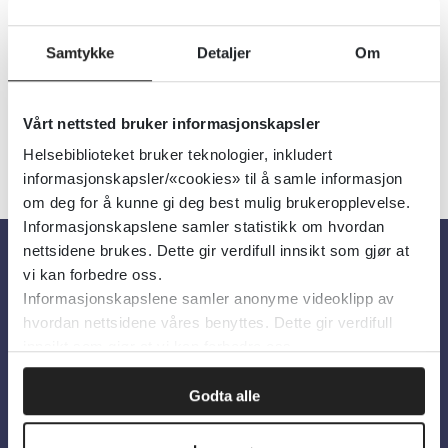
Utgiver:
Helsenorge.no
Språk:
Norsk
Samtykke
Detaljer
Om
Vårt nettsted bruker informasjonskapsler
Helsebiblioteket bruker teknologier, inkludert
informasjonskapsler/«cookies» til å samle informasjon
om deg for å kunne gi deg best mulig brukeropplevelse.
Informasjonskapslene samler statistikk om hvordan
nettsidene brukes. Dette gir verdifull innsikt som gjør at
vi kan forbedre oss.
Om oss
Informasjonskapslene samler anonyme videoklipp av
hvordan nettsidene våres benyttes. Dette gir verdifull
innsikt som gjør at vi kan forbedre oss.
Om Helsebiblioteket
Personvern og informasjonskapsler
Godta alle
Tilgjengelighetserklæring