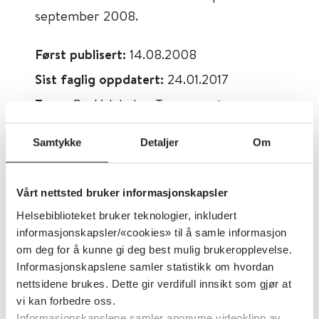
september 2008.
Først publisert:
14.08.2008
Sist faglig oppdatert:
24.01.2017
Tema:
Psykisk helse, Traumer, stress og
overgrep
Samtykke
Detaljer
Om
Emner:
Posttraumatisk stresslidelse
(PTSD)
Vårt nettsted bruker informasjonskapsler
Dokumenttype:
Pasientinformasjon
Helsebiblioteket bruker teknologier, inkludert
Utgiver:
FN-Veteranenes Landsforbund
informasjonskapsler/«cookies» til å samle informasjon
Språk:
Norsk
om deg for å kunne gi deg best mulig brukeropplevelse.
Informasjonskapslene samler statistikk om hvordan
nettsidene brukes. Dette gir verdifull innsikt som gjør at
vi kan forbedre oss.
Informasjonskapslene samler anonyme videoklipp av